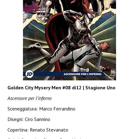
Spazio Cagliostro@Lucca 2015
Spazio Cagliostro@Lucca 2016
Spazio Cagliostro@Lucca 2017
Casa Cagliostro@Lucca2018
#baseLUna@Lucca 2019
PUBBLICAZIONI
Fumetti
Golden City Mysery Men #08 di12 | Stagione Uno
Gli Albi di Occidente
Ascensore per l'inferno
DownLoad
Sceneggiatura: Marco Ferrandino
Disegni:
Ciro Sannino
Bonsai
Copertina: Renato Stevanato
I Classici del Fumetto Indipendente