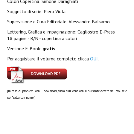
Colori Copertina: Simone Daraghiati
Lettera 33
Soggetto di serie: Piero Viola
mYthoS
Supervisione e Cura Editoriale: Alessandro Balsamo
Prisma
Lettering, Grafica e impaginazione: Cagliostro E-Press
18 pagine - B/N - copertina a colori
PTP
Versione E-Book:
gratis
yKronos
Per acquistare il volume completo clicca
QUI
.
American Milestone
Spaghetti Western
[In caso di problemi con il download, clicca sull'icona con il pulsante destro del mouse e
Fuori Collana
poi "salva con nome"]
Riviste e Speciali
Be Side
Talkink