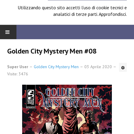
Utilizzando questo sito accetti l’uso di cookie tecnici e
analatici di terze parti.
Approfondisci
.
HOME
Golden City Mystery Men #08
BOARD
Super User
Golden City Mystery Men
03 Aprile 2020
Visite: 3476
News
Focus
Contest
Prossimamente
Spazio Cagliostro@Lucca 2014