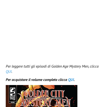
Necro
Solaris*
Saggistica
Edikolè
MetroCult
Narrativa
FantaFiction
Per leggere tutti gli episodi di Golden Age Mystery Men, clicca
QUI
.
#KM0
Per acquistare il volume completo clicca
QUI
.
E-BOOK & WEBCOMICS
E-book
IrregularVerso