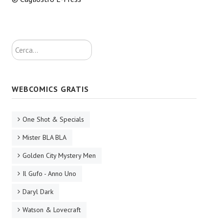
EonVerso
Eon
Cerca...
CHI SIAMO
Associazione
WEBCOMICS GRATIS
Editore
One Shot & Specials
Collabora con noi
Mister BLA BLA
Privacy
Golden City Mystery Men
STORIA
Il Gufo - Anno Uno
Daryl Dark
Watson & Lovecraft