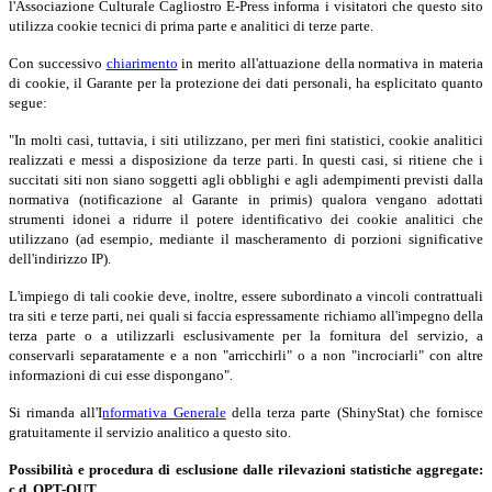
l'Associazione Culturale Cagliostro E-Press informa i visitatori che questo sito
utilizza cookie tecnici di prima parte e analitici di terze parte.
Con successivo
chiarimento
in merito all'attuazione della normativa in materia
di cookie, il Garante per la protezione dei dati personali, ha esplicitato quanto
segue:
"In molti casi, tuttavia, i siti utilizzano, per meri fini statistici, cookie analitici
realizzati e messi a disposizione da terze parti. In questi casi, si ritiene che i
succitati siti non siano soggetti agli obblighi e agli adempimenti previsti dalla
normativa (notificazione al Garante in primis) qualora vengano adottati
strumenti idonei a ridurre il potere identificativo dei cookie analitici che
utilizzano (ad esempio, mediante il mascheramento di porzioni significative
dell'indirizzo IP).
L'impiego di tali cookie deve, inoltre, essere subordinato a vincoli contrattuali
tra siti e terze parti, nei quali si faccia espressamente richiamo all'impegno della
terza parte o a utilizzarli esclusivamente per la fornitura del servizio, a
conservarli separatamente e a non "arricchirli" o a non "incrociarli" con altre
informazioni di cui esse dispongano".
Si rimanda all'I
nformativa Generale
della terza parte (
ShinyStat)
che fornisce
gratuitamente il servizio analitico a questo sito.
Possibilità e procedura di esclusione dalle rilevazioni statistiche aggregate:
c.d. OPT-OUT.