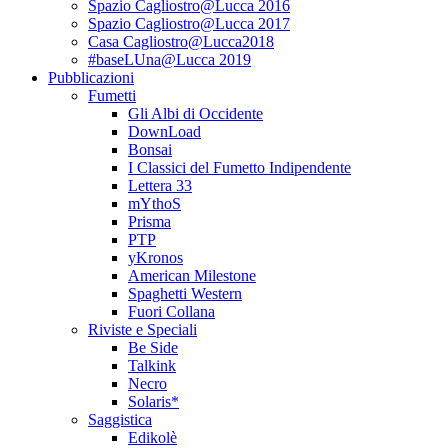
Spazio Cagliostro@Lucca 2016
Spazio Cagliostro@Lucca 2017
Casa Cagliostro@Lucca2018
#baseLUna@Lucca 2019
Pubblicazioni
Fumetti
Gli Albi di Occidente
DownLoad
Bonsai
I Classici del Fumetto Indipendente
Lettera 33
mYthoS
Prisma
PTP
yKronos
American Milestone
Spaghetti Western
Fuori Collana
Riviste e Speciali
Be Side
Talkink
Necro
Solaris*
Saggistica
Edikolè