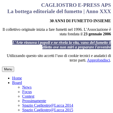
CAGLIOSTRO E-PRESS APS
La bottega editoriale del fumetto | Anno XXX
30 ANNI DI FUMETTO INSIEME
Il collettivo originale inizia a fare fumetti nel 1996. L'Associazione è
stata fondata il
23 gennaio 2006
L'Arte rinnova i popoli e ne rivela la vita, vano del fumetto il
diletto ove non miri a preparare l'avvenire
Utilizzando questo sito accetti l’uso di cookie tecnici e analatici di
terze parti.
Approfondisci
.
Menu
Home
Board
News
Focus
Contest
Prossimamente
Spazio Cagliostro@Lucca 2014
Spazio Cagliostro@Lucca 2015