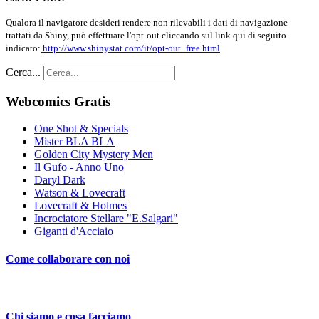
Qualora il navigatore desideri rendere non rilevabili i dati di navigazione
trattati da Shiny, può effettuare l'opt-out cliccando sul link qui di seguito
indicato:
http://www.shinystat.com/it/opt-out_free.html
Cerca...
Webcomics Gratis
One Shot & Specials
Mister BLA BLA
Golden City Mystery Men
Il Gufo - Anno Uno
Daryl Dark
Watson & Lovecraft
Lovecraft & Holmes
Incrociatore Stellare "E.Salgari"
Giganti d'Acciaio
Come collaborare con noi
Chi siamo e cosa facciamo