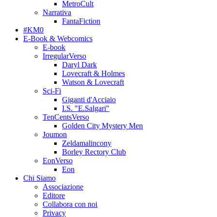
MetroCult
Narrativa
FantaFiction
#KM0
E-Book & Webcomics
E-book
IrregularVerso
Daryl Dark
Lovecraft & Holmes
Watson & Lovecraft
Sci-Fi
Giganti d'Acciaio
I.S. "E.Salgari"
TenCentsVerso
Golden City Mystery Men
Joumon
Zeldamalincony
Borley Rectory Club
EonVerso
Eon
Chi Siamo
Associazione
Editore
Collabora con noi
Privacy