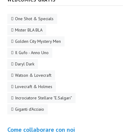
Daryl Dark
One Shot & Specials
Lovecraft & Holmes
Mister BLA BLA
Watson & Lovecraft
Golden City Mystery Men
Sci-Fi
Il Gufo - Anno Uno
Giganti d'Acciaio
Daryl Dark
I.S. "E.Salgari"
Watson & Lovecraft
TenCentsVerso
Lovecraft & Holmes
Incrociatore Stellare "E.Salgari"
Golden City Mystery Men
Giganti d'Acciaio
Joumon
Zeldamalincony
Come collaborare con noi
Borley Rectory Club