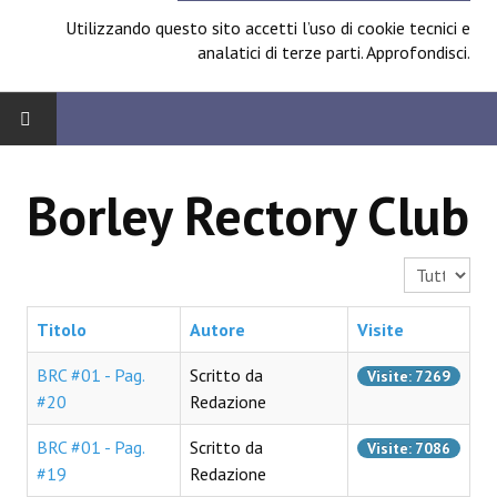
Utilizzando questo sito accetti l’uso di cookie tecnici e
analatici di terze parti.
Approfondisci
.
HOME
Borley Rectory Club
BOARD
Visualizza n.
News
Focus
Titolo
Autore
Visite
Contest
BRC #01 - Pag.
Scritto da
Visite: 7269
#20
Redazione
Prossimamente
BRC #01 - Pag.
Scritto da
Visite: 7086
Spazio Cagliostro@Lucca 2014
#19
Redazione