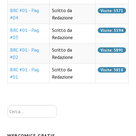
Necro
BRC #01 - Pag.
Scritto da
Visite: 5571
#04
Redazione
Solaris*
BRC #01 - Pag.
Scritto da
Visite: 5394
Saggistica
#03
Redazione
Edikolè
BRC #01 - Pag.
Scritto da
Visite: 5891
MetroCult
#02
Redazione
Narrativa
BRC #01 - Pag.
Scritto da
Visite: 5818
#01
Redazione
FantaFiction
#KM0
Cerca...
E-BOOK & WEBCOMICS
E-book
WEBCOMICS GRATIS
IrregularVerso