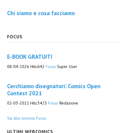
EonVerso
Chi siamo e cosa facciamo
Eon
CHI SIAMO
FOCUS
Associazione
E-BOOK GRATUITI
Editore
08-04-2026
Hits:
642
Focus
Super User
Collabora con noi
Cerchiamo disegnatori: Comics Open
Privacy
Contest 2021
STORIA
02-03-2021
Hits:
3425
Focus
Redazione
Vai alla sezione Focus
ULTIMI WEBCOMICS