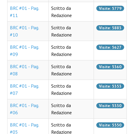
Lettera 33
BRC #01 - Pag.
Scritto da
Visite: 5779
#11
Redazione
mYthoS
BRC #01 - Pag.
Scritto da
Visite: 5883
Prisma
#10
Redazione
PTP
BRC #01 - Pag.
Scritto da
Visite: 5627
#09
Redazione
yKronos
BRC #01 - Pag.
Scritto da
Visite: 5360
American Milestone
#08
Redazione
Spaghetti Western
BRC #01 - Pag.
Scritto da
Visite: 5353
Fuori Collana
#07
Redazione
Riviste e Speciali
BRC #01 - Pag.
Scritto da
Visite: 5330
#06
Redazione
Be Side
BRC #01 - Pag.
Scritto da
Visite: 5550
Talkink
#05
Redazione