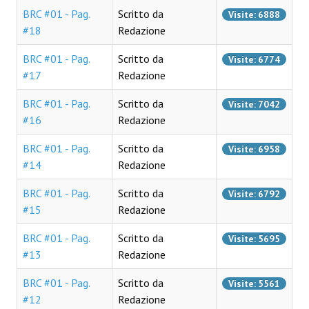
Spazio Cagliostro@Lucca 2015
BRC #01 - Pag.
Scritto da
Visite: 6888
#18
Redazione
Spazio Cagliostro@Lucca 2016
BRC #01 - Pag.
Scritto da
Visite: 6774
Spazio Cagliostro@Lucca 2017
#17
Redazione
Casa Cagliostro@Lucca2018
BRC #01 - Pag.
Scritto da
Visite: 7042
#16
#baseLUna@Lucca 2019
Redazione
BRC #01 - Pag.
Scritto da
Visite: 6958
PUBBLICAZIONI
#14
Redazione
Fumetti
BRC #01 - Pag.
Scritto da
Visite: 6792
#15
Redazione
Gli Albi di Occidente
BRC #01 - Pag.
Scritto da
DownLoad
Visite: 5695
#13
Redazione
Bonsai
BRC #01 - Pag.
Scritto da
Visite: 5561
I Classici del Fumetto Indipendente
#12
Redazione