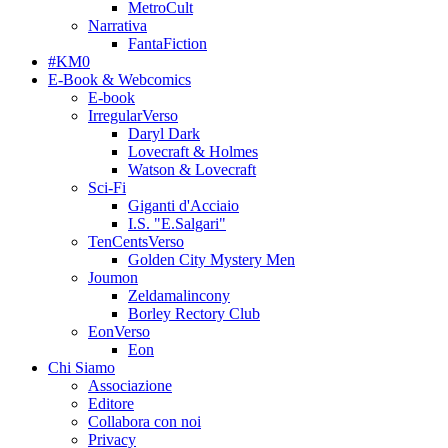
MetroCult
Narrativa
FantaFiction
#KM0
E-Book & Webcomics
E-book
IrregularVerso
Daryl Dark
Lovecraft & Holmes
Watson & Lovecraft
Sci-Fi
Giganti d'Acciaio
I.S. "E.Salgari"
TenCentsVerso
Golden City Mystery Men
Joumon
Zeldamalincony
Borley Rectory Club
EonVerso
Eon
Chi Siamo
Associazione
Editore
Collabora con noi
Privacy