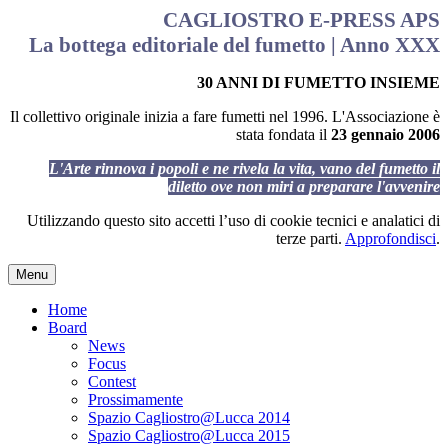
CAGLIOSTRO E-PRESS APS
La bottega editoriale del fumetto | Anno XXX
30 ANNI DI FUMETTO INSIEME
Il collettivo originale inizia a fare fumetti nel 1996. L'Associazione è
stata fondata il
23 gennaio 2006
L'Arte rinnova i popoli e ne rivela la vita, vano del fumetto il
diletto ove non miri a preparare l'avvenire
Utilizzando questo sito accetti l’uso di cookie tecnici e analatici di
terze parti.
Approfondisci
.
Menu
Home
Board
News
Focus
Contest
Prossimamente
Spazio Cagliostro@Lucca 2014
Spazio Cagliostro@Lucca 2015