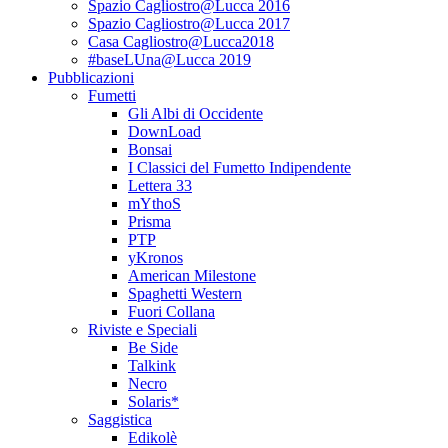
Spazio Cagliostro@Lucca 2016
Spazio Cagliostro@Lucca 2017
Casa Cagliostro@Lucca2018
#baseLUna@Lucca 2019
Pubblicazioni
Fumetti
Gli Albi di Occidente
DownLoad
Bonsai
I Classici del Fumetto Indipendente
Lettera 33
mYthoS
Prisma
PTP
yKronos
American Milestone
Spaghetti Western
Fuori Collana
Riviste e Speciali
Be Side
Talkink
Necro
Solaris*
Saggistica
Edikolè