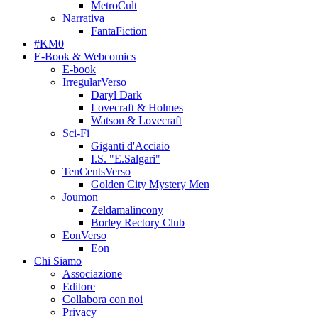
MetroCult
Narrativa
FantaFiction
#KM0
E-Book & Webcomics
E-book
IrregularVerso
Daryl Dark
Lovecraft & Holmes
Watson & Lovecraft
Sci-Fi
Giganti d'Acciaio
I.S. "E.Salgari"
TenCentsVerso
Golden City Mystery Men
Joumon
Zeldamalincony
Borley Rectory Club
EonVerso
Eon
Chi Siamo
Associazione
Editore
Collabora con noi
Privacy