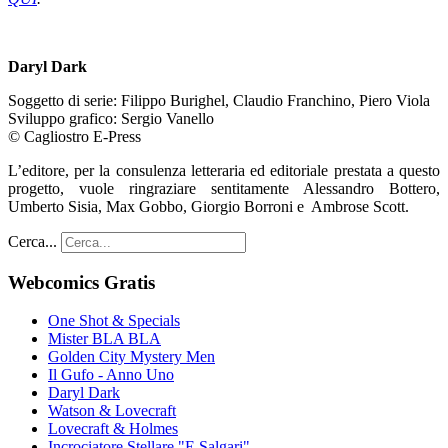
Daryl Dark
Soggetto di serie: Filippo Burighel, Claudio Franchino, Piero Viola
Sviluppo grafico: Sergio Vanello
© Cagliostro E-Press
L’editore, per la consulenza letteraria ed editoriale prestata a questo
progetto, vuole ringraziare sentitamente Alessandro Bottero,
Umberto Sisia, Max Gobbo, Giorgio Borroni e Ambrose Scott.
Cerca...
Webcomics Gratis
One Shot & Specials
Mister BLA BLA
Golden City Mystery Men
Il Gufo - Anno Uno
Daryl Dark
Watson & Lovecraft
Lovecraft & Holmes
Incrociatore Stellare "E.Salgari"