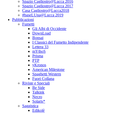
Spazio Cagliostro@Lucca 2016
Spazio Cagliostro@Lucca 2017
Casa Cagliostro@Lucca2018
#baseLUna@Lucca 2019
Pubblicazioni
Fumetti
Gli Albi di Occidente
DownLoad
Bonsai
I Classici del Fumetto Indipendente
Lettera 33
mYthoS
Prisma
PTP
yKronos
American Milestone
Spaghetti Western
Fuori Collana
Riviste e Speciali
Be Side
Talkink
Necro
Solaris*
Saggistica
Edikolè