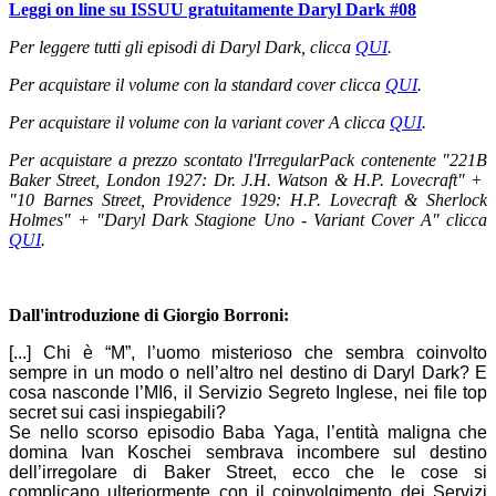
Leggi on line su ISSUU gratuitamente Daryl Dark #08
Per leggere tutti gli episodi di Daryl Dark, clicca
QUI
.
Per acquistare il volume con la standard cover clicca
QUI
.
Per acquistare il volume con la variant cover A clicca
QUI
.
Per acquistare a prezzo scontato l'IrregularPack contenente "221B
Baker Street, London 1927: Dr. J.H. Watson & H.P. Lovecraft" +
"
10 Barnes Street, Providence 1929: H.P. Lovecraft & Sherlock
Holmes" + "Daryl Dark Stagione Uno - Variant Cover A" clicca
QUI
.
Dall'introduzione di Giorgio Borroni:
[...] Chi è “M”, l’uomo misterioso che sembra coinvolto
sempre in un modo o nell’altro nel destino di Daryl Dark? E
cosa nasconde l’MI6, il Servizio Segreto Inglese, nei file top
secret sui casi inspiegabili?
Se nello scorso episodio Baba Yaga, l’entità maligna che
domina Ivan Koschei sembrava incombere sul destino
dell’irregolare di Baker Street, ecco che le cose si
complicano ulteriormente con il coinvolgimento dei Servizi