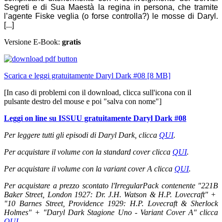
Segreti e di Sua Maestà la regina in persona, che tramite
l’agente Fiske veglia (o forse controlla?) le mosse di Daryl.
[...]
Versione E-Book:
gratis
Scarica e leggi gratuitamente Daryl Dark #08 [8 MB]
[In caso di problemi con il download, clicca sull'icona con il
pulsante destro del mouse e poi "salva con nome"]
Leggi on line su ISSUU gratuitamente Daryl Dark #08
Per leggere tutti gli episodi di Daryl Dark, clicca
QUI
.
Per acquistare il volume con la standard cover clicca
QUI
.
Per acquistare il volume con la variant cover A clicca
QUI
.
Per acquistare a prezzo scontato l'IrregularPack contenente "221B
Baker Street, London 1927: Dr. J.H. Watson & H.P. Lovecraft" +
"
10 Barnes Street, Providence 1929: H.P. Lovecraft & Sherlock
Holmes" + "Daryl Dark Stagione Uno - Variant Cover A" clicca
QUI
.