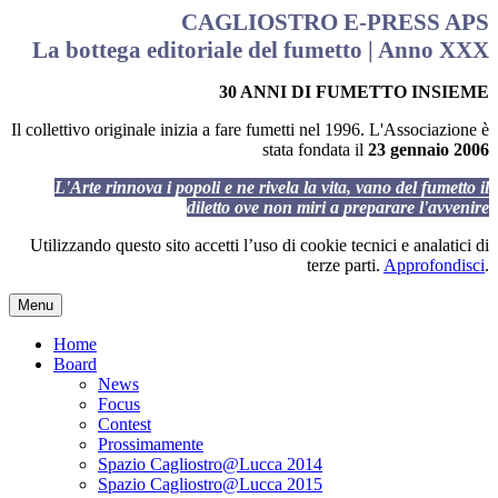
CAGLIOSTRO E-PRESS APS
La bottega editoriale del fumetto | Anno XXX
30 ANNI DI FUMETTO INSIEME
Il collettivo originale inizia a fare fumetti nel 1996. L'Associazione è
stata fondata il
23 gennaio 2006
L'Arte rinnova i popoli e ne rivela la vita, vano del fumetto il
diletto ove non miri a preparare l'avvenire
Utilizzando questo sito accetti l’uso di cookie tecnici e analatici di
terze parti.
Approfondisci
.
Menu
Home
Board
News
Focus
Contest
Prossimamente
Spazio Cagliostro@Lucca 2014
Spazio Cagliostro@Lucca 2015