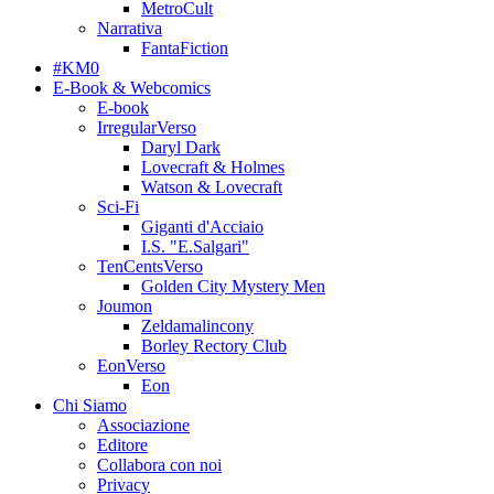
MetroCult
Narrativa
FantaFiction
#KM0
E-Book & Webcomics
E-book
IrregularVerso
Daryl Dark
Lovecraft & Holmes
Watson & Lovecraft
Sci-Fi
Giganti d'Acciaio
I.S. "E.Salgari"
TenCentsVerso
Golden City Mystery Men
Joumon
Zeldamalincony
Borley Rectory Club
EonVerso
Eon
Chi Siamo
Associazione
Editore
Collabora con noi
Privacy