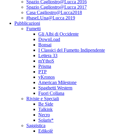
Spazio Cagliostro@Lucca 2016
Spazio Cagliostro@Lucca 2017
Casa Cagliostro@Lucca2018
#baseLUna@Lucca 2019
Pubblicazioni
Fumetti
Gli Albi di Occidente
DownLoad
Bonsai
I Classici del Fumetto Indipendente
Lettera 33
mYthoS
Prisma
PTP
yKronos
American Milestone
Spaghetti Western
Fuori Collana
Riviste e Speciali
Be Side
Talkink
Necro
Solaris*
Saggistica
Edikolè