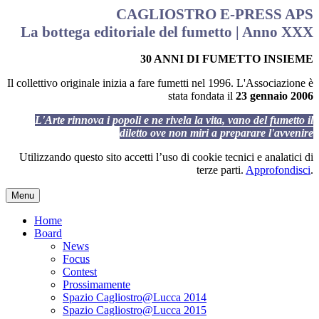
CAGLIOSTRO E-PRESS APS
La bottega editoriale del fumetto | Anno XXX
30 ANNI DI FUMETTO INSIEME
Il collettivo originale inizia a fare fumetti nel 1996. L'Associazione è
stata fondata il
23 gennaio 2006
L'Arte rinnova i popoli e ne rivela la vita, vano del fumetto il
diletto ove non miri a preparare l'avvenire
Utilizzando questo sito accetti l’uso di cookie tecnici e analatici di
terze parti.
Approfondisci
.
Menu
Home
Board
News
Focus
Contest
Prossimamente
Spazio Cagliostro@Lucca 2014
Spazio Cagliostro@Lucca 2015