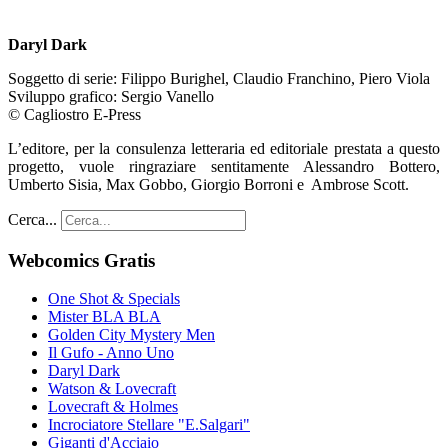
Daryl Dark
Soggetto di serie: Filippo Burighel, Claudio Franchino, Piero Viola
Sviluppo grafico: Sergio Vanello
© Cagliostro E-Press
L’editore, per la consulenza letteraria ed editoriale prestata a questo
progetto, vuole ringraziare sentitamente Alessandro Bottero,
Umberto Sisia, Max Gobbo, Giorgio Borroni e Ambrose Scott.
Cerca...
Webcomics Gratis
One Shot & Specials
Mister BLA BLA
Golden City Mystery Men
Il Gufo - Anno Uno
Daryl Dark
Watson & Lovecraft
Lovecraft & Holmes
Incrociatore Stellare "E.Salgari"
Giganti d'Acciaio