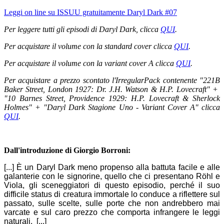
Leggi on line su ISSUU gratuitamente Daryl Dark #07
Per leggere tutti gli episodi di Daryl Dark, clicca
QUI
.
Per acquistare il volume con la standard cover clicca
QUI
.
Per acquistare il volume con la variant cover A clicca
QUI
.
Per acquistare a prezzo scontato l'IrregularPack contenente "221B
Baker Street, London 1927: Dr. J.H. Watson & H.P. Lovecraft" +
"
10 Barnes Street, Providence 1929: H.P. Lovecraft & Sherlock
Holmes" + "Daryl Dark Stagione Uno - Variant Cover A" clicca
QUI
.
Dall'introduzione di Giorgio Borroni:
[...] È un Daryl Dark meno propenso alla battuta facile e alle
galanterie con le signorine, quello che ci presentano Röhl e
Viola, gli sceneggiatori di questo episodio, perché il suo
difficile status di creatura immortale lo conduce a riflettere sul
passato, sulle scelte, sulle porte che non andrebbero mai
varcate e sul caro prezzo che comporta infrangere le leggi
naturali.
[...]