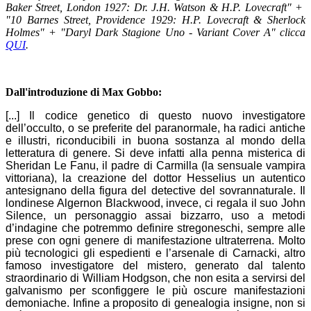
Baker Street, London 1927: Dr. J.H. Watson & H.P. Lovecraft" +
"
10 Barnes Street, Providence 1929: H.P. Lovecraft & Sherlock
Holmes" + "Daryl Dark Stagione Uno - Variant Cover A" clicca
QUI
.
Dall'introduzione di Max Gobbo:
[...] Il codice genetico di questo nuovo investigatore
dell’occulto, o se preferite del paranormale, ha radici antiche
e illustri, riconducibili in buona sostanza al mondo della
letteratura di genere. Si deve infatti alla penna misterica di
Sheridan Le Fanu, il padre di Carmilla (la sensuale vampira
vittoriana), la creazione del dottor Hesselius un autentico
antesignano della figura del detective del sovrannaturale. Il
londinese Algernon Blackwood, invece, ci regala il suo John
Silence, un personaggio assai bizzarro, uso a metodi
d’indagine che potremmo definire stregoneschi, sempre alle
prese con ogni genere di manifestazione ultraterrena. Molto
più tecnologici gli espedienti e l’arsenale di Carnacki, altro
famoso investigatore del mistero, generato dal talento
straordinario di William Hodgson, che non esita a servirsi del
galvanismo per sconfiggere le più oscure manifestazioni
demoniache. Infine a proposito di genealogia insigne, non si