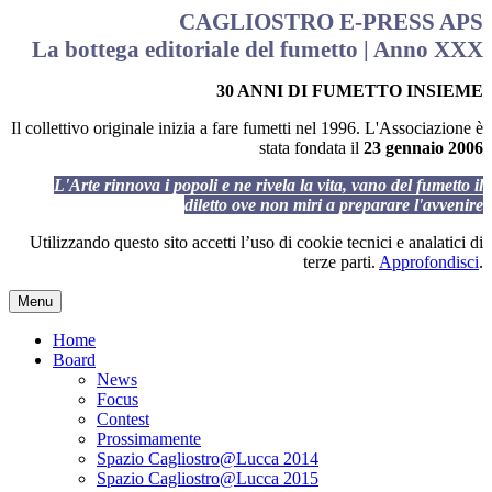
CAGLIOSTRO E-PRESS APS
La bottega editoriale del fumetto | Anno XXX
30 ANNI DI FUMETTO INSIEME
Il collettivo originale inizia a fare fumetti nel 1996. L'Associazione è
stata fondata il
23 gennaio 2006
L'Arte rinnova i popoli e ne rivela la vita, vano del fumetto il
diletto ove non miri a preparare l'avvenire
Utilizzando questo sito accetti l’uso di cookie tecnici e analatici di
terze parti.
Approfondisci
.
Menu
Home
Board
News
Focus
Contest
Prossimamente
Spazio Cagliostro@Lucca 2014
Spazio Cagliostro@Lucca 2015