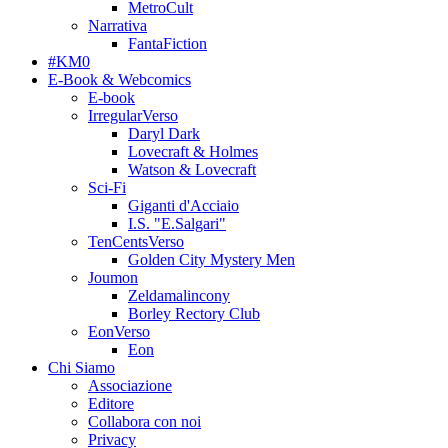
MetroCult
Narrativa
FantaFiction
#KM0
E-Book & Webcomics
E-book
IrregularVerso
Daryl Dark
Lovecraft & Holmes
Watson & Lovecraft
Sci-Fi
Giganti d'Acciaio
I.S. "E.Salgari"
TenCentsVerso
Golden City Mystery Men
Joumon
Zeldamalincony
Borley Rectory Club
EonVerso
Eon
Chi Siamo
Associazione
Editore
Collabora con noi
Privacy