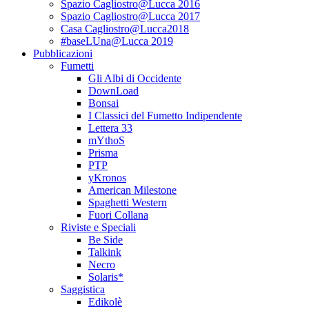
Spazio Cagliostro@Lucca 2016
Spazio Cagliostro@Lucca 2017
Casa Cagliostro@Lucca2018
#baseLUna@Lucca 2019
Pubblicazioni
Fumetti
Gli Albi di Occidente
DownLoad
Bonsai
I Classici del Fumetto Indipendente
Lettera 33
mYthoS
Prisma
PTP
yKronos
American Milestone
Spaghetti Western
Fuori Collana
Riviste e Speciali
Be Side
Talkink
Necro
Solaris*
Saggistica
Edikolè