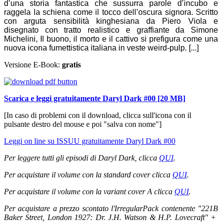
d’una storia fantastica che sussurra parole d’incubo e
raggela la schiena come il tocco dell’oscura signora. Scritto
con arguta sensibilità kinghesiana da Piero Viola e
disegnato con tratto realistico e graffiante da Simone
Michelini, Il buono, il morto e il cattivo si prefigura come una
nuova icona fumettistica italiana in veste weird-pulp. [...]
Versione E-Book:
gratis
Scarica e leggi gratuitamente Daryl Dark #00 [20 MB]
[In caso di problemi con il download, clicca sull'icona con il
pulsante destro del mouse e poi "salva con nome"]
Leggi on line su ISSUU gratuitamente Daryl Dark #00
Per leggere tutti gli episodi di Daryl Dark, clicca
QUI
.
Per acquistare il volume con la standard cover clicca
QUI
.
Per acquistare il volume con la variant cover A clicca
QUI
.
Per acquistare a prezzo scontato l'IrregularPack contenente "221B
Baker Street, London 1927: Dr. J.H. Watson & H.P. Lovecraft" +