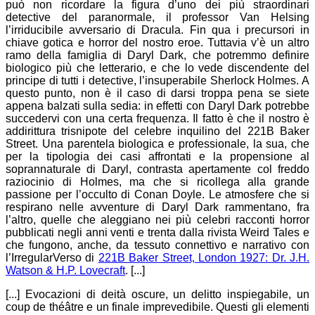
può non ricordare la figura d’uno dei più straordinari
detective del paranormale, il professor Van Helsing
l’irriducibile avversario di Dracula. Fin qua i precursori in
chiave gotica e horror del nostro eroe. Tuttavia v’è un altro
ramo della famiglia di Daryl Dark, che potremmo definire
biologico più che letterario, e che lo vede discendente del
principe di tutti i detective, l’insuperabile Sherlock Holmes. A
questo punto, non è il caso di darsi troppa pena se siete
appena balzati sulla sedia: in effetti con Daryl Dark potrebbe
succedervi con una certa frequenza. Il fatto è che il nostro è
addirittura trisnipote del celebre inquilino del 221B Baker
Street. Una parentela biologica e professionale, la sua, che
per la tipologia dei casi affrontati e la propensione al
soprannaturale di Daryl, contrasta apertamente col freddo
raziocinio di Holmes, ma che si ricollega alla grande
passione per l’occulto di Conan Doyle. Le atmosfere che si
respirano nelle avventure di Daryl Dark rammentano, fra
l’altro, quelle che aleggiano nei più celebri racconti horror
pubblicati negli anni venti e trenta dalla rivista Weird Tales e
che fungono, anche, da tessuto connettivo e narrativo con
l’IrregularVerso di
221B Baker Street, London 1927: Dr. J.H.
Watson & H.P. Lovecraft
. [...]
[...] Evocazioni di deità oscure, un delitto inspiegabile, un
coup de théâtre e un finale imprevedibile. Questi gli elementi