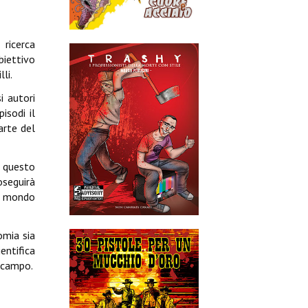
 ricerca
biettivo
li.
i autori
isodi il
arte del
n questo
oseguirà
un mondo
omia sia
entifica
o campo.