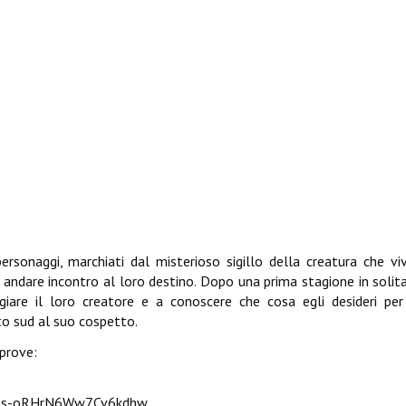
personaggi, marchiati dal misterioso sigillo della creatura che vi
 andare incontro al loro destino. Dopo una prima stagione in solitar
giare il loro creatore e a conoscere che cosa egli desideri p
to sud al suo cospetto.
 prove:
iN_s-oRHrN6Ww7Cv6kdhw