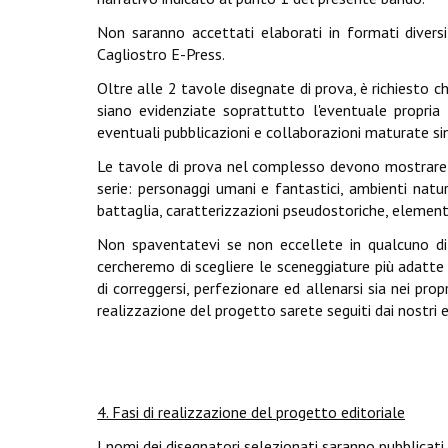
Non saranno accettati elaborati in formati diversi
Cagliostro E-Press.
Oltre alle 2 tavole disegnate di prova, è richiesto ch
siano evidenziate soprattutto l'eventuale propria f
eventuali pubblicazioni e collaborazioni maturate si
Le tavole di prova nel complesso devono mostrare le
serie:
personaggi umani e fantastici, ambienti natu
battaglia, caratterizzazioni pseudostoriche, elementi
Non spaventatevi se non eccellete in qualcuno di 
cercheremo di scegliere le sceneggiature più adatte 
di correggersi, perfezionare ed allenarsi sia nei pro
realizzazione del progetto sarete seguiti dai nostri e
4. Fasi di realizzazione del progetto editoriale
I nomi dei disegnatori selezionati saranno pubblicati