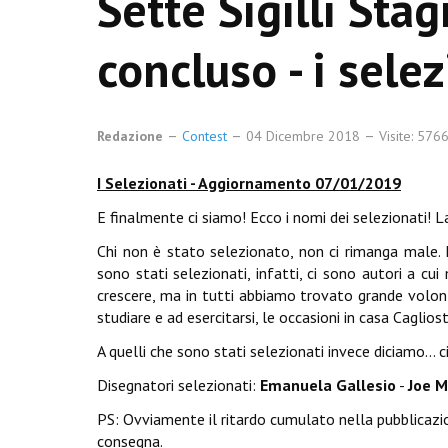
Sette Sigilli Stag
concluso - i selez
Redazione
Contest
04 Dicembre 2018
Visite: 576
I Selezionati - Aggiornamento 07/01/2019
E finalmente ci siamo! Ecco i nomi dei selezionati! La
Chi non è stato selezionato, non ci rimanga male.
sono stati selezionati, infatti, ci sono autori a cu
crescere, ma in tutti abbiamo trovato grande volont
studiare e ad esercitarsi, le occasioni in casa Cagli
A quelli che sono stati selezionati invece diciamo...
Disegnatori selezionati:
Emanuela Gallesio
-
Joe M
PS: Ovviamente il ritardo cumulato nella pubblicazio
consegna.