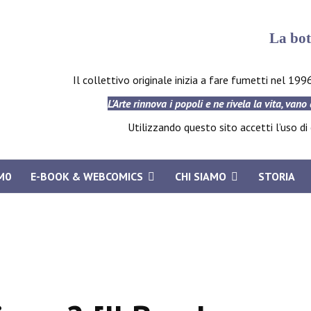
La bot
Il collettivo originale inizia a fare fumetti nel 199
L'Arte rinnova i popoli e ne rivela la vita, vano
Utilizzando questo sito accetti l’uso di c
M0
E-BOOK & WEBCOMICS
CHI SIAMO
STORIA