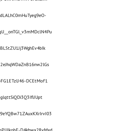
IrFdLALhC0mHuTyeg9eO-
ONqU__onTGl_v3mMDclN4Pu
tSBLStZU1Jj3WghEv4bIk
-552eJhqWDaZnB16nw2lGs
6pFG1ETzlJ46-DCEtMof1
glqttSiQDi3Q3IfiJUpt
wH9eYQBw71ZAuxKXrIrvI03
9MbPUJkobF-D4khwx28vMxd