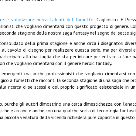
ire e valorizzare nuovi talenti del fumetto
. Cagliostro E-Press
ionisti che vogliano cimentarsi con questo progetto di genere. L'o
seconda stagione della nostra saga fantasy nel segno dei sette sigil
onsolidato della prima stagione e anche circa i disegnatori divers
al tavolo di disegno per realizzare questa serie, ma per diversi ep
partecipare alla battaglia che sta per iniziare per entrare a fare p
ri che vogliano cimentarsi con il genere heroic fantasy.
i o emergenti ma anche professionisti che vogliano cimentarsi co
logico a fumetti che racconti la seconda stagione di una saga che pr
la ricerca di se stessi e del proprio significato esistenziale in 
tico, purché gli autori dimostrino una certa dimestichezza con l’anat
iche e arcane e anche con una qualche sorta di tecnologia fantasci
na piccola venatura della vicenda richiederà pure capacità in quest