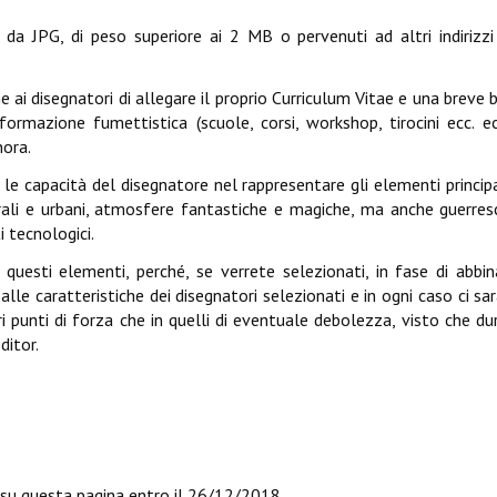
 da JPG, di peso superiore ai 2 MB o pervenuti ad altri indirizzi
e ai disegnatori di allegare il proprio Curriculum Vitae e una breve bi
ormazione fumettistica (scuole, corsi, workshop, tirocini ecc. ec
nora.
 capacità del disegnatore nel rappresentare gli elementi principa
rali e urbani, atmosfere fantastiche e magiche, ma anche guerres
 tecnologici.
questi elementi, perché, se verrete selezionati, in fase di abb
alle caratteristiche dei disegnatori selezionati e in ogni caso ci s
pri punti di forza che in quelli di eventuale debolezza, visto che du
ditor.
 su questa pagina entro il
26/12/2018
.