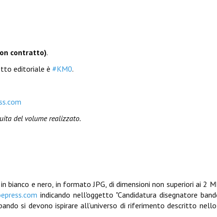
con contratto)
.
etto editoriale è
#KM0
.
ss.com
uita del volume realizzato.
 in bianco e nero, in formato JPG, di dimensioni non superiori ai 2 M
oepress.com
indicando nell'oggetto "Candidatura disegnatore ban
bando si devono ispirare
all’universo di riferimento descritto nell