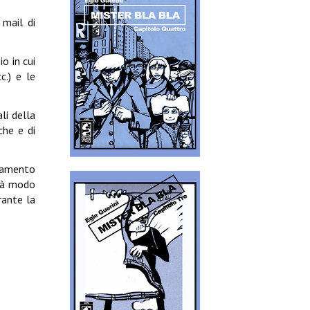
 mail di
o in cui
c.) e le
li della
che e di
inamento
arà modo
rante la