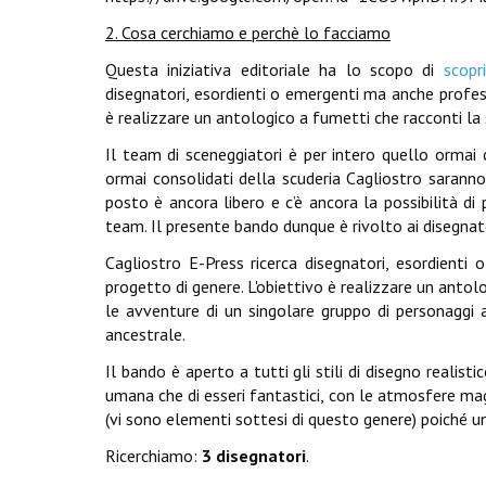
2. Cosa cerchiamo e perchè lo facciamo
Questa iniziativa editoriale ha lo scopo di
scopr
disegnatori, esordienti o emergenti ma anche profess
è realizzare un antologico a fumetti che racconti la 
Il team di sceneggiatori è per intero quello ormai c
ormai consolidati della scuderia Cagliostro saranno 
posto è ancora libero e c’è ancora la possibilità di 
team. Il presente bando dunque è rivolto ai disegnato
Cagliostro E-Press ricerca disegnatori, esordient
progetto di genere. L'obiettivo è realizzare un anto
le avventure di un singolare gruppo di personaggi al
ancestrale.
Il bando è aperto a tutti gli stili di disegno realis
umana che di esseri fantastici, con le atmosfere mag
(vi sono elementi sottesi di questo genere) poiché u
Ricerchiamo:
3 disegnatori
.