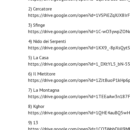
2) Cercatore
https://drive.google.com/open?id=1VSPiEZqXJX8
3) Sfinge
https://drive.google.com/open?id=1C-wO3ywpZ
4) Nido dei Serpenti
https://drive.google.com/open?id=1KX9_-8pXsQy
5) La Casa
https://drive.google.com/open?id=1_DXtYL5_bN
6) Il Mietitore
https://drive.google.com/open?id=1ZJtBuoP1kHp
7) La Montagna
https://drive.google.com/open?id=1TEEaAw3n187F
8) Kghor
https://drive.google.com/open?id=1QHE4auBQ5
9) 13
https://drive.google.com/open?id=1CO3WphDHI