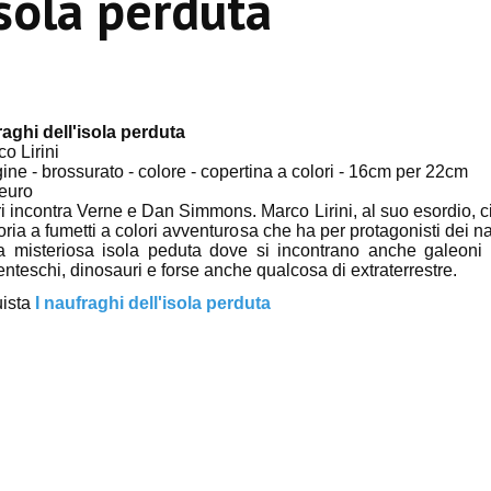
isola perduta
raghi dell'isola perduta
co Lirini
ine - brossurato - colore - copertina a colori - 16cm per 22cm
euro
i incontra Verne e Dan Simmons. Marco Lirini, al suo esordio, c
oria a fumetti a colori avventurosa che ha per protagonisti dei n
 misteriosa isola peduta dove si incontrano anche galeoni e
enteschi, dinosauri e forse anche qualcosa di extraterrestre.
uista
I naufraghi dell'isola perduta