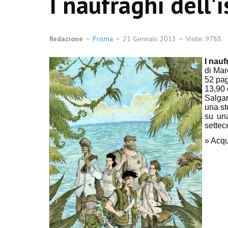
I naufraghi dell'
Redazione
Prisma
21 Gennaio 2013
Visite: 9788
I nauf
di Mar
52 pag
13,90 
Salgar
una st
su una
settec
» Acq