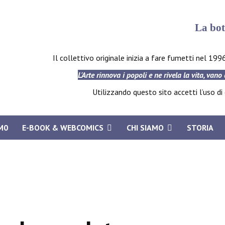
La bot
Il collettivo originale inizia a fare fumetti nel 199
L'Arte rinnova i popoli e ne rivela la vita, vano
Utilizzando questo sito accetti l’uso di c
M0
E-BOOK & WEBCOMICS
CHI SIAMO
STORIA