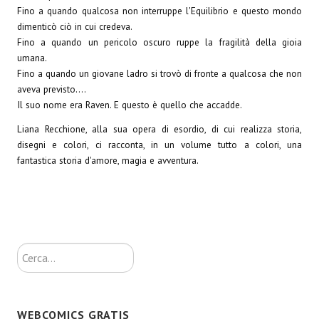
Fino a quando qualcosa non interruppe l'Equilibrio e questo mondo
Lettera 33
dimenticò ciò in cui credeva.
Fino a quando un pericolo oscuro ruppe la fragilità della gioia
mYthoS
umana.
Fino a quando un giovane ladro si trovò di fronte a qualcosa che non
Prisma
aveva previsto....
PTP
Il suo nome era Raven. E questo è quello che accadde.
Liana Recchione, alla sua opera di esordio, di cui realizza storia,
yKronos
disegni e colori, ci racconta, in un volume tutto a colori, una
fantastica storia d'amore, magia e avventura.
American Milestone
Spaghetti Western
Fuori Collana
Riviste e Speciali
Cerca...
Be Side
Talkink
WEBCOMICS GRATIS