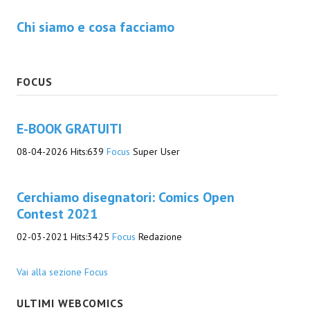
Chi siamo e cosa facciamo
Daryl Dark
Lovecraft & Holmes
FOCUS
Watson & Lovecraft
Sci-Fi
E-BOOK GRATUITI
Giganti d'Acciaio
08-04-2026
Hits:
639
Focus
Super User
I.S. "E.Salgari"
Cerchiamo disegnatori: Comics Open
TenCentsVerso
Contest 2021
Golden City Mystery Men
02-03-2021
Hits:
3425
Focus
Redazione
Joumon
Vai alla sezione Focus
Zeldamalincony
ULTIMI WEBCOMICS
Borley Rectory Club