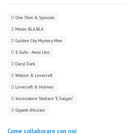
Necro
One Shot & Specials
Solaris*
Mister BLA BLA
Saggistica
Golden City Mystery Men
Edikolè
Il Gufo - Anno Uno
MetroCult
Daryl Dark
Narrativa
Watson & Lovecraft
FantaFiction
Lovecraft & Holmes
#KM0
Incrociatore Stellare "E.Salgari"
Giganti d'Acciaio
E-BOOK & WEBCOMICS
E-book
Come collaborare con noi
IrregularVerso