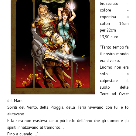
Spazio Cagliostro@Lucca 2015
brossurato -
colore -
Spazio Cagliostro@Lucca 2016
copertina a
colori - 16cm
Spazio Cagliostro@Lucca 2017
per 22cm
13,90 euro
Casa Cagliostro@Lucca2018
"Tanto tempo fa
#baseLUna@Lucca 2019
il nostro mondo
era diverso.
PUBBLICAZIONI
L'uomo non era
solo a
Fumetti
calpestare il
suolo delle
Gli Albi di Occidente
Terre ad Ovest
del Mare.
DownLoad
Spiriti del Vento, della Pioggia, della Terra vivevano con lui e lo
aiutavano.
Bonsai
E la sera non esisteva canto più bello dell'inno che gli uomini e gli
spiriti innalzavano al tramonto...
I Classici del Fumetto Indipendente
Fino a quando...."