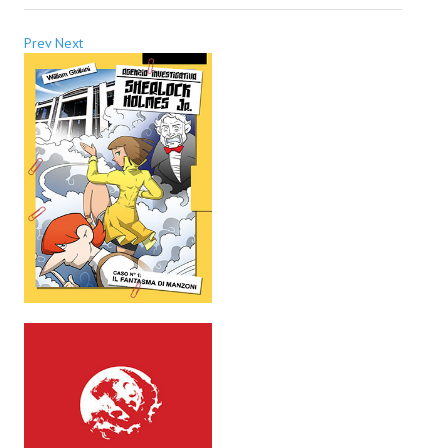
EonVerso
Prev
Next
Eon
CHI SIAMO
Associazione
Editore
Collabora con noi
Privacy
STORIA