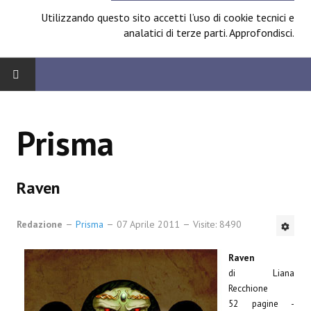
Utilizzando questo sito accetti l’uso di cookie tecnici e
analatici di terze parti.
Approfondisci
.
HOME
Prisma
BOARD
News
Raven
Focus
Redazione
Prisma
07 Aprile 2011
Visite: 8490
Contest
Raven
Prossimamente
di Liana
Recchione
Spazio Cagliostro@Lucca 2014
52 pagine -