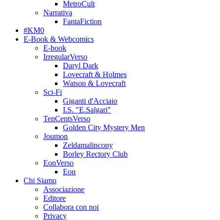
MetroCult
Narrativa
FantaFiction
#KM0
E-Book & Webcomics
E-book
IrregularVerso
Daryl Dark
Lovecraft & Holmes
Watson & Lovecraft
Sci-Fi
Giganti d'Acciaio
I.S. "E.Salgari"
TenCentsVerso
Golden City Mystery Men
Joumon
Zeldamalincony
Borley Rectory Club
EonVerso
Eon
Chi Siamo
Associazione
Editore
Collabora con noi
Privacy