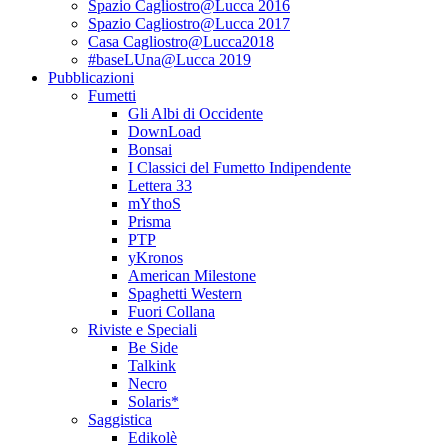
Spazio Cagliostro@Lucca 2016
Spazio Cagliostro@Lucca 2017
Casa Cagliostro@Lucca2018
#baseLUna@Lucca 2019
Pubblicazioni
Fumetti
Gli Albi di Occidente
DownLoad
Bonsai
I Classici del Fumetto Indipendente
Lettera 33
mYthoS
Prisma
PTP
yKronos
American Milestone
Spaghetti Western
Fuori Collana
Riviste e Speciali
Be Side
Talkink
Necro
Solaris*
Saggistica
Edikolè