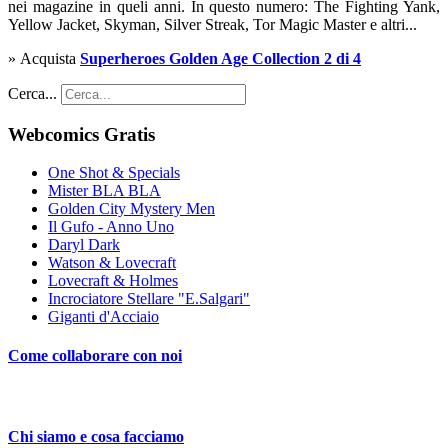
nei magazine in queli anni. In questo numero: The Fighting Yank,
Yellow Jacket, Skyman, Silver Streak, Tor Magic Master e altri...
» Acquista
Superheroes Golden Age Collection 2 di 4
Cerca...
Webcomics Gratis
One Shot & Specials
Mister BLA BLA
Golden City Mystery Men
Il Gufo - Anno Uno
Daryl Dark
Watson & Lovecraft
Lovecraft & Holmes
Incrociatore Stellare "E.Salgari"
Giganti d'Acciaio
Come collaborare con noi
Chi siamo e cosa facciamo