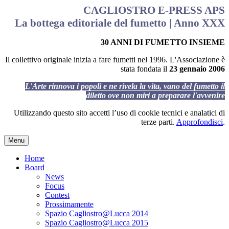
CAGLIOSTRO E-PRESS APS
La bottega editoriale del fumetto | Anno XXX
30 ANNI DI FUMETTO INSIEME
Il collettivo originale inizia a fare fumetti nel 1996. L'Associazione è
stata fondata il
23 gennaio 2006
L'Arte rinnova i popoli e ne rivela la vita, vano del fumetto il
diletto ove non miri a preparare l'avvenire
Utilizzando questo sito accetti l’uso di cookie tecnici e analatici di
terze parti.
Approfondisci
.
Menu
Home
Board
News
Focus
Contest
Prossimamente
Spazio Cagliostro@Lucca 2014
Spazio Cagliostro@Lucca 2015