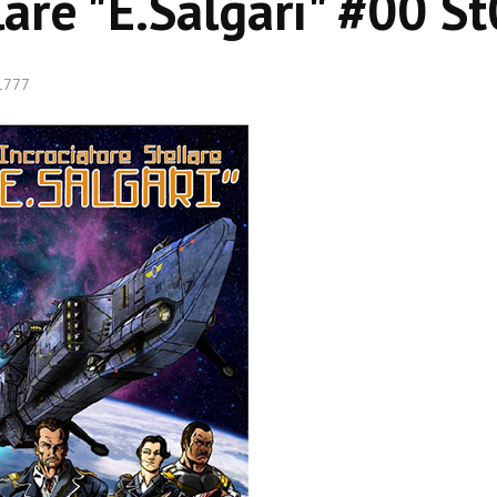
lare "E.Salgari" #00 S
11777