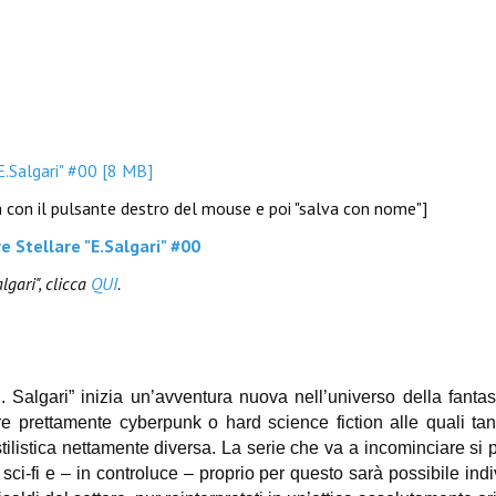
E.Salgari" #00 [8 MB]
na con il pulsante destro del mouse e poi "salva con nome"]
e Stellare "E.Salgari" #00
algari", clicca
QUI
.
. Salgari” inizia un’avventura nuova nell’universo della fanta
prettamente cyberpunk o hard science fiction alle quali tant
tilistica nettamente diversa. La serie che va a incominciare si 
a sci-fi e – in controluce – proprio per questo sarà possibile ind