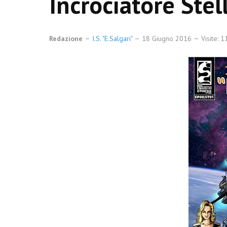
Incrociatore Stel
Redazione
I.S. "E.Salgari"
18 Giugno 2016
Visite: 