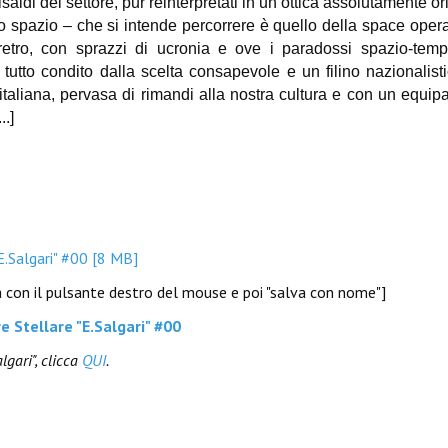
i del settore, pur reinterpretati in un’ottica assolutamente ori
 lo spazio – che si intende percorrere è quello della space oper
tro, con sprazzi di ucronia e ove i paradossi spazio-tempo
tutto condito dalla scelta consapevole e un filino nazionalist
taliana, pervasa di rimandi alla nostra cultura e con un equip
...]
E.Salgari" #00 [8 MB]
na con il pulsante destro del mouse e poi "salva con nome"]
e Stellare "E.Salgari" #00
algari", clicca
QUI
.