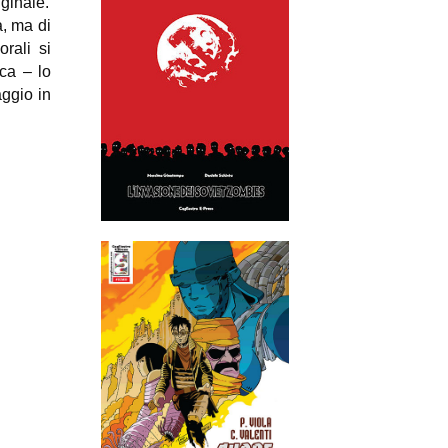
ginale.
a, ma di
rali si
ica – lo
aggio in