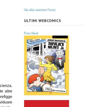
Vai alla sezione Focus
ULTIMI WEBCOMICS
Prev
Next
scienza.
e altre
prefigge
ividuare