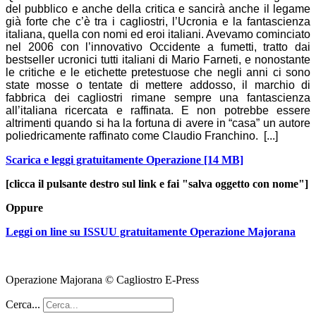
del pubblico e anche della critica e sancirà anche il legame
già forte che c’è tra i cagliostri, l’Ucronia e la fantascienza
italiana, quella con nomi ed eroi italiani. Avevamo cominciato
nel 2006 con l’innovativo Occidente a fumetti, tratto dai
bestseller ucronici tutti italiani di Mario Farneti, e nonostante
le critiche e le etichette pretestuose che negli anni ci sono
state mosse o tentate di mettere addosso, il marchio di
fabbrica dei cagliostri rimane sempre una fantascienza
all’italiana ricercata e raffinata. E non potrebbe essere
altrimenti quando si ha la fortuna di avere in “casa” un autore
poliedricamente raffinato come Claudio Franchino.
[...]
Scarica e leggi gratuitamente Operazione [14 MB]
[clicca il pulsante destro sul link e fai "salva oggetto con nome"]
Oppure
Leggi on line su ISSUU gratuitamente Operazione Majorana
Operazione Majorana © Cagliostro E-Press
Cerca...