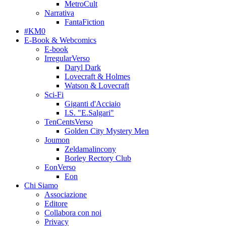
MetroCult
Narrativa
FantaFiction
#KM0
E-Book & Webcomics
E-book
IrregularVerso
Daryl Dark
Lovecraft & Holmes
Watson & Lovecraft
Sci-Fi
Giganti d'Acciaio
I.S. "E.Salgari"
TenCentsVerso
Golden City Mystery Men
Joumon
Zeldamalincony
Borley Rectory Club
EonVerso
Eon
Chi Siamo
Associazione
Editore
Collabora con noi
Privacy