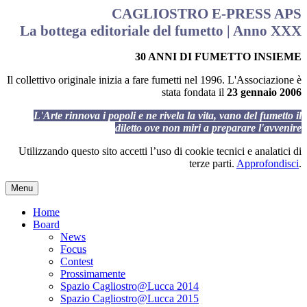
CAGLIOSTRO E-PRESS APS
La bottega editoriale del fumetto | Anno XXX
30 ANNI DI FUMETTO INSIEME
Il collettivo originale inizia a fare fumetti nel 1996. L'Associazione è
stata fondata il
23 gennaio 2006
L'Arte rinnova i popoli e ne rivela la vita, vano del fumetto il
diletto ove non miri a preparare l'avvenire
Utilizzando questo sito accetti l’uso di cookie tecnici e analatici di
terze parti.
Approfondisci
.
Menu
Home
Board
News
Focus
Contest
Prossimamente
Spazio Cagliostro@Lucca 2014
Spazio Cagliostro@Lucca 2015