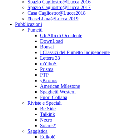
Spazio Cagliostro@Lucca 2016
Spazio Cagliostro@Lucca 2017
Casa Cagliostro@Lucca2018
#baseLUna@Lucca 2019
Pubblicazioni
Fumetti
Gli Albi di Occidente
DownLoad
Bonsai
I Classici del Fumetto Indipendente
Lettera 33
mYthoS
Prisma
PTP
yKronos
American Milestone
Spaghetti Western
Fuori Collana
Riviste e Speciali
Be Side
Talkink
Necro
Solaris*
Saggistica
Edikolè