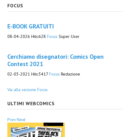
FOCUS
Daryl Dark
Lovecraft & Holmes
E-BOOK GRATUITI
08-04-2026
Hits:
628
Focus
Super User
Watson & Lovecraft
Sci-Fi
Cerchiamo disegnatori: Comics Open
Giganti d'Acciaio
Contest 2021
02-03-2021
I.S. "E.Salgari"
Hits:
3417
Focus
Redazione
TenCentsVerso
Vai alla sezione Focus
Golden City Mystery Men
ULTIMI WEBCOMICS
Joumon
Prev
Next
Zeldamalincony
Borley Rectory Club