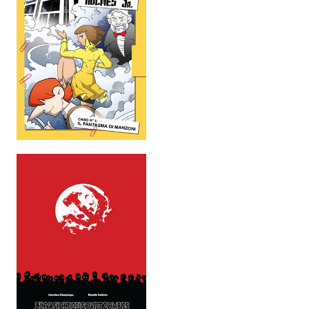
EonVerso
Eon
CHI SIAMO
Associazione
Editore
Collabora con noi
Privacy
STORIA