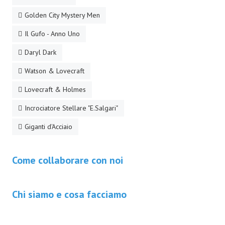
Necro
Golden City Mystery Men
Solaris*
Il Gufo - Anno Uno
Saggistica
Daryl Dark
Watson & Lovecraft
Edikolè
Lovecraft & Holmes
MetroCult
Incrociatore Stellare "E.Salgari"
Narrativa
Giganti d'Acciaio
FantaFiction
#KM0
Come collaborare con noi
E-BOOK & WEBCOMICS
Chi siamo e cosa facciamo
E-book
IrregularVerso