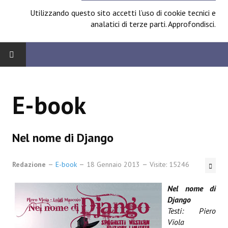
Utilizzando questo sito accetti l’uso di cookie tecnici e
analatici di terze parti.
Approfondisci
.
HOME
E-book
BOARD
News
Nel nome di Django
Focus
Redazione
E-book
18 Gennaio 2013
Visite: 15246
Contest
Nel nome di
Prossimamente
Django
Testi: Piero
Spazio Cagliostro@Lucca 2014
Viola