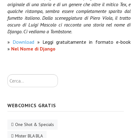
originale di una storia e di un genere che oltre il mitico Tex, e
Lettera 33
qualche ristampa, sembra essere completamente sparito dal
fumetto italiano. Dalla sceneggiatura di Piero Viola, il tratto
mYthoS
oscuro di Luigi Mascolo ci racconta una storia nel nome di
Django. Ci vediamo a Tombstone.
Prisma
»
Download
» Leggi gratuitamente in formato e-book
PTP
»
Nel Nome di Django
yKronos
American Milestone
Cerca...
Spaghetti Western
Fuori Collana
WEBCOMICS GRATIS
Riviste e Speciali
Be Side
One Shot & Specials
Talkink
Mister BLA BLA