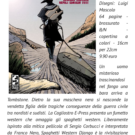
Spazio Cagliostro@Lucca 2015
Disegni: Luigi
Mascolo
Spazio Cagliostro@Lucca 2016
64 pagine -
brossurato -
Spazio Cagliostro@Lucca 2017
B/N -
copertina a
Casa Cagliostro@Lucca2018
colori - 16cm
per 22cm
#baseLUna@Lucca 2019
9.90 euro
PUBBLICAZIONI
Un uomo
misterioso
trascinandosi
Fumetti
nel fango una
Gli Albi di Occidente
bara arriva a
Tombstone. Dietro la sua maschera nera si nasconde la
DownLoad
vendetta figlia delle tragiche conseguenze della guerra civile
tra nordisti e sudisti. La Cagliostro E-Press presenta un fumetto
Bonsai
western che omaggia gli spaghetti western. Liberamente
ispirato alla mitica pellicola di Sergio Corbucci e interpretata
I Classici del Fumetto Indipendente
da Franco Nero, Spaghetti Western Django è la rivisitazione