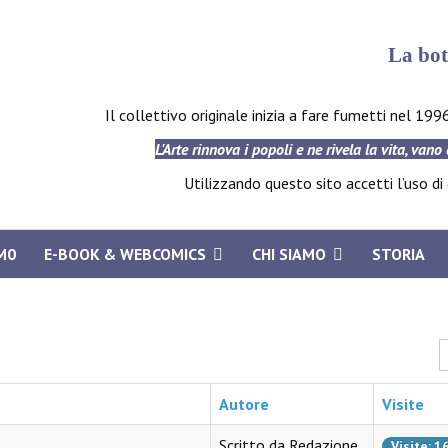
La bot
Il collettivo originale inizia a fare fumetti nel 199
L'Arte rinnova i popoli e ne rivela la vita, vano
Utilizzando questo sito accetti l’uso di c
M0
E-BOOK & WEBCOMICS
CHI SIAMO
STORIA
V
Autore
Visite
Scritto da Redazione
Visite: 