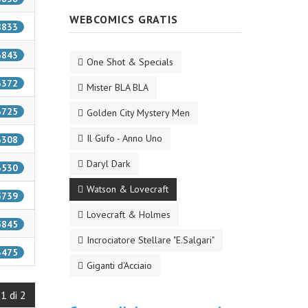
WEBCOMICS GRATIS
18833
16843
One Shot & Specials
16372
Mister BLA BLA
16725
Golden City Mystery Men
Il Gufo - Anno Uno
16308
Daryl Dark
16530
Watson & Lovecraft
15739
Lovecraft & Holmes
15845
Incrociatore Stellare "E.Salgari"
13475
Giganti d'Acciaio
1 di 2