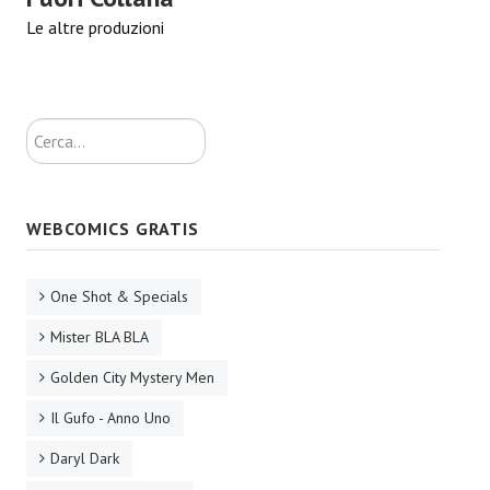
Necro
Le altre produzioni
Solaris*
Saggistica
Cerca...
Edikolè
MetroCult
WEBCOMICS GRATIS
Narrativa
FantaFiction
One Shot & Specials
#KM0
Mister BLA BLA
Golden City Mystery Men
E-BOOK & WEBCOMICS
Il Gufo - Anno Uno
E-book
Daryl Dark
IrregularVerso