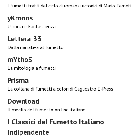
Spazio Cagliostro@Lucca 2015
I fumetti tratti dal ciclo di romanzi ucronici di Mario Farneti
Spazio Cagliostro@Lucca 2016
yKronos
Ucronia e Fantascienza
Spazio Cagliostro@Lucca 2017
Lettera 33
Casa Cagliostro@Lucca2018
Dalla narrativa al fumetto
#baseLUna@Lucca 2019
mYthoS
PUBBLICAZIONI
La mitologia a fumetti
Prisma
Fumetti
La collana di fumetti a colori di Cagliostro E-Press
Gli Albi di Occidente
Download
DownLoad
Il meglio del fumetto on line italiano
I Classici del Fumetto Italiano
Bonsai
Indipendente
I Classici del Fumetto Indipendente