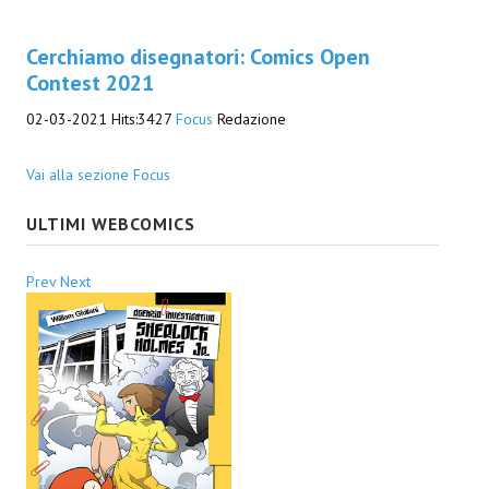
EonVerso
Cerchiamo disegnatori: Comics Open
Contest 2021
Eon
02-03-2021
Hits:
3427
Focus
Redazione
CHI SIAMO
Vai alla sezione Focus
Associazione
ULTIMI WEBCOMICS
Editore
Collabora con noi
Prev
Next
Privacy
STORIA