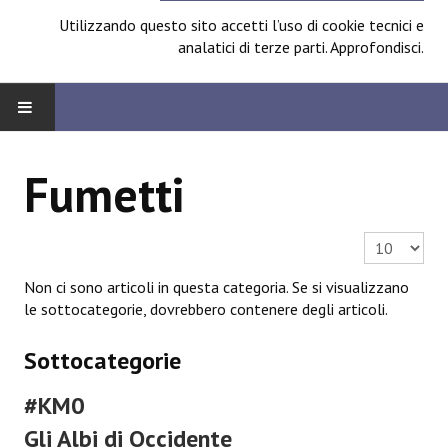
Utilizzando questo sito accetti l’uso di cookie tecnici e
analatici di terze parti.
Approfondisci
.
HOME
Fumetti
BOARD
Visualizza n.
News
Non ci sono articoli in questa categoria. Se si visualizzano
Focus
le sottocategorie, dovrebbero contenere degli articoli.
Contest
Sottocategorie
Prossimamente
#KM0
Spazio Cagliostro@Lucca 2014
Gli Albi di Occidente