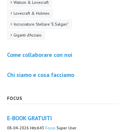
Watson & Lovecraft
Daryl Dark
Lovecraft & Holmes
Lovecraft & Holmes
Incrociatore Stellare "E.Salgari"
Giganti d'Acciaio
Watson & Lovecraft
Sci-Fi
Come collaborare con noi
Giganti d'Acciaio
I.S. "E.Salgari"
Chi siamo e cosa facciamo
TenCentsVerso
Golden City Mystery Men
FOCUS
Joumon
E-BOOK GRATUITI
Zeldamalincony
08-04-2026
Hits:
643
Focus
Super User
Borley Rectory Club