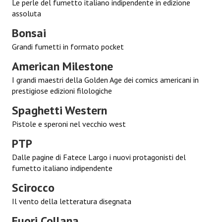
Le perle del fumetto italiano indipendente in edizione
Lettera 33
assoluta
Bonsai
mYthoS
Grandi fumetti in formato pocket
Prisma
American Milestone
PTP
I grandi maestri della Golden Age dei comics americani in
prestigiose edizioni filologiche
yKronos
Spaghetti Western
American Milestone
Pistole e speroni nel vecchio west
Spaghetti Western
PTP
Fuori Collana
Dalle pagine di Fatece Largo i nuovi protagonisti del
fumetto italiano indipendente
Riviste e Speciali
Scirocco
Be Side
Il vento della letteratura disegnata
Talkink
Fuori Collana