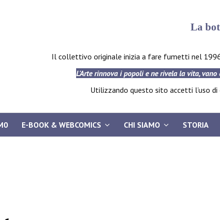
La bot
Il collettivo originale inizia a fare fumetti nel 199
L'Arte rinnova i popoli e ne rivela la vita, vano
Utilizzando questo sito accetti l’uso di c
M0
E-BOOK & WEBCOMICS
CHI SIAMO
STORIA