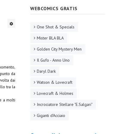
WEBCOMICS GRATIS
One Shot & Specials
Mister BLA BLA
Golden City Mystery Men
Il Gufo - Anno Uno
 momento,
Daryl Dark
 spunto da
vvolta dai
Watson & Lovecraft
llo tra la
Lovecraft & Holmes
le a molti
Incrociatore Stellare "E.Salgari"
Giganti d'Acciaio