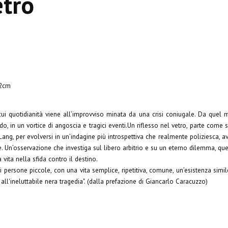
etro
22cm
ui quotidianità viene all’improvviso minata da una crisi coniugale. Da quel
ado, in un vortice di angoscia e tragici eventi.Un riflesso nel vetro, parte come
z Lang, per evolversi in un’indagine più introspettiva che realmente poliziesca, a
e. Un’osservazione che investiga sul libero arbitrio e su un eterno dilemma, que
 vita nella sfida contro il destino.
di persone piccole, con una vita semplice, ripetitiva, comune, un’esistenza simi
all'ineluttabile nera tragedia". (dalla prefazione di Giancarlo Caracuzzo)