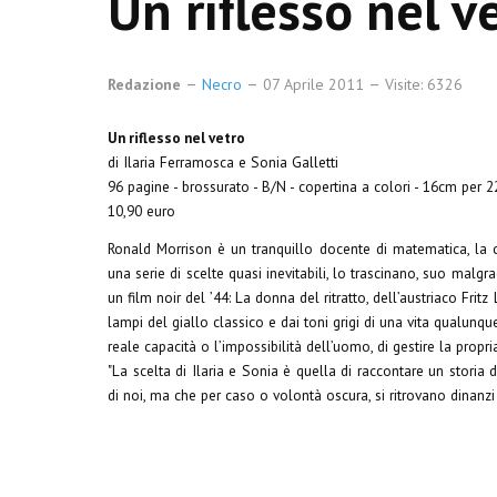
Un riflesso nel v
Redazione
Necro
07 Aprile 2011
Visite: 6326
Un riflesso nel vetro
di Ilaria Ferramosca e Sonia Galletti
96 pagine - brossurato - B/N - copertina a colori - 16cm per 
10,90 euro
Ronald Morrison è un tranquillo docente di matematica, la c
una serie di scelte quasi inevitabili, lo trascinano, suo malgr
un film noir del ’44: La donna del ritratto, dell’austriaco Frit
lampi del giallo classico e dai toni grigi di una vita qualunqu
reale capacità o l’impossibilità dell’uomo, di gestire la propria
"La scelta di Ilaria e Sonia è quella di raccontare un storia 
di noi, ma che per caso o volontà oscura, si ritrovano dinanzi 