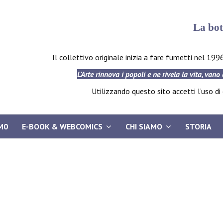
La bot
Il collettivo originale inizia a fare fumetti nel 199
L'Arte rinnova i popoli e ne rivela la vita, vano
Utilizzando questo sito accetti l’uso di c
M0
E-BOOK & WEBCOMICS
CHI SIAMO
STORIA