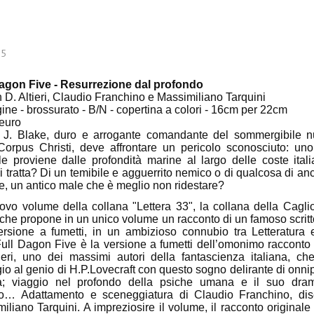
75
Dagon Five - Resurrezione dal profondo
n D. Altieri, Claudio Franchino e Massimiliano Tarquini
ine - brossurato - B/N - copertina a colori - 16cm per 22cm
euro
 J. Blake, duro e arrogante comandante del sommergibile n
orpus Christi, deve affrontare un pericolo sconosciuto: uno
e proviene dalle profondità marine al largo delle coste itali
i tratta? Di un temibile e agguerrito nemico o di qualcosa di an
ile, un antico male che è meglio non ridestare?
vo volume della collana "Lettera 33", la collana della Caglio
che propone in un unico volume un racconto di un famoso scritt
ersione a fumetti, in un ambizioso connubio tra Letteratura
Full Dagon Five è la versione a fumetti dell’omonimo racconto
ieri, uno dei massimi autori della fantascienza italiana, ch
o al genio di H.P.Lovecraft con questo sogno delirante di onn
; viaggio nel profondo della psiche umana e il suo dra
no… Adattamento e sceneggiatura di Claudio Franchino, dis
iliano Tarquini. A impreziosire il volume, il racconto originale