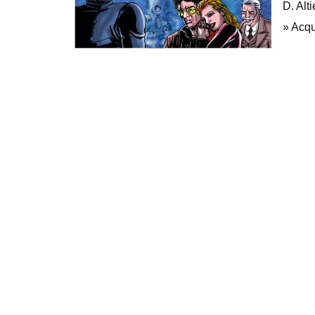
D. Alt
» Acq