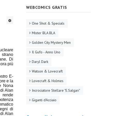
WEBCOMICS GRATIS
One Shot & Specials
Mister BLA BLA
Golden City Mystery Men
ucleare
Il Gufo - Anno Uno
 strano
ane. Di
Daryl Dark
cora più
Watson & Lovecraft
stro E-
Lovecraft & Holmes
ore e la
 e Nona
 di Alan
Incrociatore Stellare "E.Salgari"
e rende
ipotenza
Giganti d'Acciaio
mmatico
egni di
 di Alan