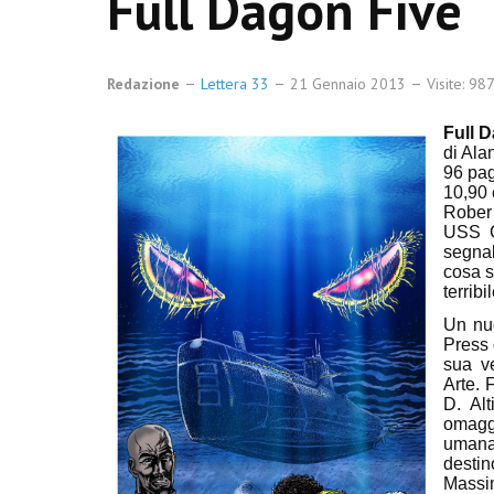
Full Dagon Five
Redazione
Lettera 33
21 Gennaio 2013
Visite: 98
Full 
di Ala
96 pag
10,90 
Rober
USS C
segnal
cosa s
terrib
Un nuo
Press 
sua v
Arte. 
D. Alt
omaggi
umana
desti
Massim