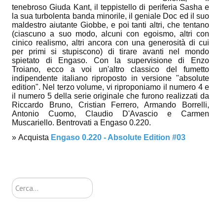
tenebroso Giuda Kant, il teppistello di periferia Sasha e
Lettera 33
la sua turbolenta banda minorile, il geniale Doc ed il suo
maldestro aiutante Giobbe, e poi tanti altri, che tentano
mYthoS
(ciascuno a suo modo, alcuni con egoismo, altri con
cinico realismo, altri ancora con una generosità di cui
Prisma
per primi si stupiscono) di tirare avanti nel mondo
spietato di Engaso. Con la supervisione di Enzo
Troiano, ecco a voi un'altro classico del fumetto
PTP
indipendente italiano riproposto in versione "absolute
edition". Nel terzo volume, vi riproponiamo il numero 4 e
yKronos
il numero 5 della serie originale che furono realizzati da
Riccardo Bruno, Cristian Ferrero, Armando Borrelli,
American Milestone
Antonio Cuomo, Claudio D'Avascio e Carmen
Muscariello. Bentrovati a Engaso 0.220.
Spaghetti Western
» Acquista
Engaso 0.220 - Absolute Edition #03
Fuori Collana
Riviste e Speciali
Cerca...
Be Side
Talkink