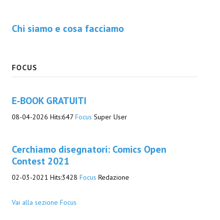
Daryl Dark
Chi siamo e cosa facciamo
Lovecraft & Holmes
Watson & Lovecraft
FOCUS
Sci-Fi
E-BOOK GRATUITI
Giganti d'Acciaio
08-04-2026
Hits:
647
Focus
Super User
I.S. "E.Salgari"
TenCentsVerso
Cerchiamo disegnatori: Comics Open
Golden City Mystery Men
Contest 2021
02-03-2021
Hits:
3428
Focus
Redazione
Joumon
Zeldamalincony
Vai alla sezione Focus
Borley Rectory Club