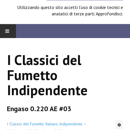
Utilizzando questo sito accetti l’uso di cookie tecnici e
analatici di terze parti.
Approfondisci
.
HOME
I Classici del
BOARD
Fumetto
News
Indipendente
Focus
Contest
Engaso 0.220 AE #03
Prossimamente
Spazio Cagliostro@Lucca 2014
I Classici del Fumetto Italiano Indipendente