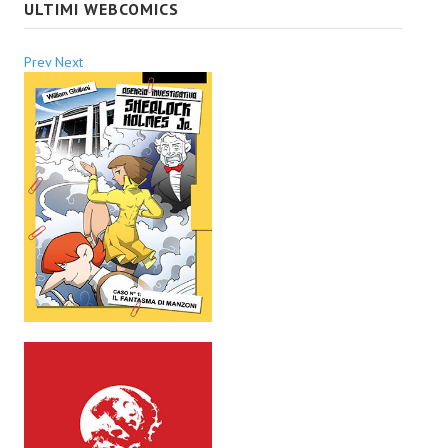
ULTIMI WEBCOMICS
EonVerso
Prev
Next
Eon
CHI SIAMO
Associazione
Editore
Collabora con noi
Privacy
STORIA