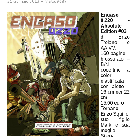
21 Gennaio 2013
Visite: 9689
Spazio Cagliostro@Lucca 2015
Engaso
Spazio Cagliostro@Lucca 2016
0.220 -
Absolute
Spazio Cagliostro@Lucca 2017
Edition #03
di Enzo
Casa Cagliostro@Lucca2018
Troiano e
AA.VV.
#baseLUna@Lucca 2019
160 pagine –
brossurato –
B/N –
PUBBLICAZIONI
copertine a
colori
Fumetti
plastificata
con alette –
16 cm per 22
Gli Albi di Occidente
cm
15,00 euro
DownLoad
Tornano
Enzo Squillo,
Bonsai
suo figlio
Mark e sua
moglie
I Classici del Fumetto Indipendente
Silena; il