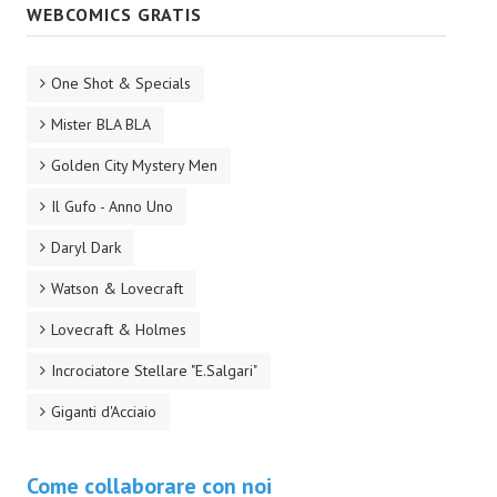
WEBCOMICS GRATIS
Necro
Solaris*
One Shot & Specials
Saggistica
Mister BLA BLA
Edikolè
Golden City Mystery Men
MetroCult
Il Gufo - Anno Uno
Daryl Dark
Narrativa
Watson & Lovecraft
FantaFiction
Lovecraft & Holmes
#KM0
Incrociatore Stellare "E.Salgari"
E-BOOK & WEBCOMICS
Giganti d'Acciaio
E-book
Come collaborare con noi
IrregularVerso