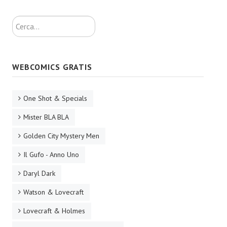
Lettera 33
Cerca...
mYthoS
Prisma
WEBCOMICS GRATIS
PTP
yKronos
One Shot & Specials
American Milestone
Mister BLA BLA
Spaghetti Western
Golden City Mystery Men
Il Gufo - Anno Uno
Fuori Collana
Daryl Dark
Riviste e Speciali
Watson & Lovecraft
Be Side
Lovecraft & Holmes
Talkink