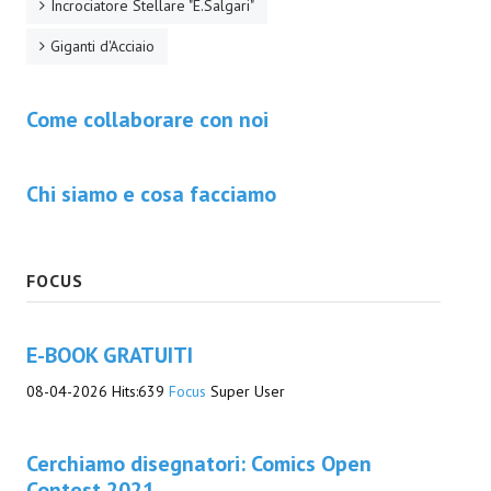
Incrociatore Stellare "E.Salgari"
Necro
Giganti d'Acciaio
Solaris*
Saggistica
Come collaborare con noi
Edikolè
Chi siamo e cosa facciamo
MetroCult
Narrativa
FOCUS
FantaFiction
#KM0
E-BOOK GRATUITI
08-04-2026
Hits:
639
Focus
Super User
E-BOOK & WEBCOMICS
E-book
Cerchiamo disegnatori: Comics Open
Contest 2021
IrregularVerso