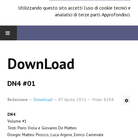
Utilizzando questo sito accetti l’uso di cookie tecnici e
analatici di terze parti.
Approfondisci
.
HOME
DownLoad
BOARD
News
DN4 #01
Focus
Redazione
Download
07 Aprile 2011
Visite: 8284
Contest
DN4
Prossimamente
Volume #1
Testi: Piero Viola e Giovanni De Matteo
Spazio Cagliostro@Lucca 2014
Disegni: Matteo Pirocco, Luca Argese, Enrico Carnevale