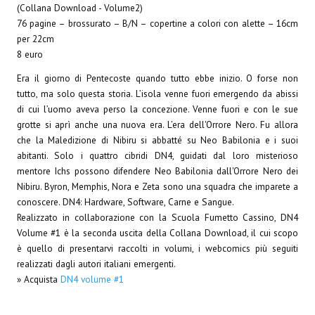
Spazio Cagliostro@Lucca 2015
(Collana Download - Volume2)
76 pagine – brossurato – B/N – copertine a colori con alette – 16cm
Spazio Cagliostro@Lucca 2016
per 22cm
8 euro
Spazio Cagliostro@Lucca 2017
Era il giorno di Pentecoste quando tutto ebbe inizio. O forse non
Casa Cagliostro@Lucca2018
tutto, ma solo questa storia. L’isola venne fuori emergendo da abissi
di cui l’uomo aveva perso la concezione. Venne fuori e con le sue
#baseLUna@Lucca 2019
grotte si aprì anche una nuova era. L’era dell'Orrore Nero. Fu allora
che la Maledizione di Nibiru si abbatté su Neo Babilonia e i suoi
PUBBLICAZIONI
abitanti. Solo i quattro cibridi DN4, guidati dal loro misterioso
mentore Ichs possono difendere Neo Babilonia dall'Orrore Nero dei
Nibiru. Byron, Memphis, Nora e Zeta sono una squadra che imparete a
Fumetti
conoscere. DN4: Hardware, Software, Carne e Sangue.
Gli Albi di Occidente
Realizzato in collaborazione con la Scuola Fumetto Cassino, DN4
Volume #1 è la seconda uscita della Collana Download, il cui scopo
DownLoad
è quello di presentarvi raccolti in volumi, i webcomics più seguiti
realizzati dagli autori italiani emergenti.
Bonsai
» Acquista
DN4 volume #1
I Classici del Fumetto Indipendente