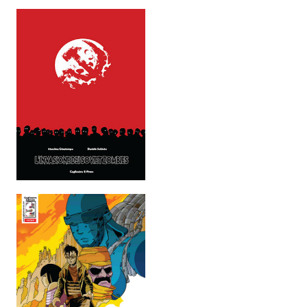
EonVerso
Eon
CHI SIAMO
Associazione
Editore
Collabora con noi
Privacy
STORIA