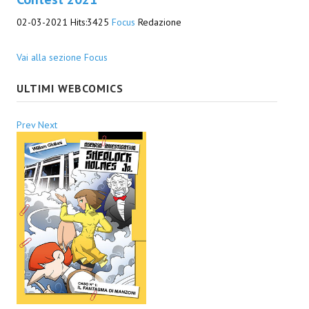
02-03-2021
Hits:
3425
Focus
Redazione
Daryl Dark
Lovecraft & Holmes
Vai alla sezione Focus
Watson & Lovecraft
ULTIMI WEBCOMICS
Sci-Fi
Prev
Next
Giganti d'Acciaio
I.S. "E.Salgari"
TenCentsVerso
Golden City Mystery Men
Joumon
Zeldamalincony
Borley Rectory Club