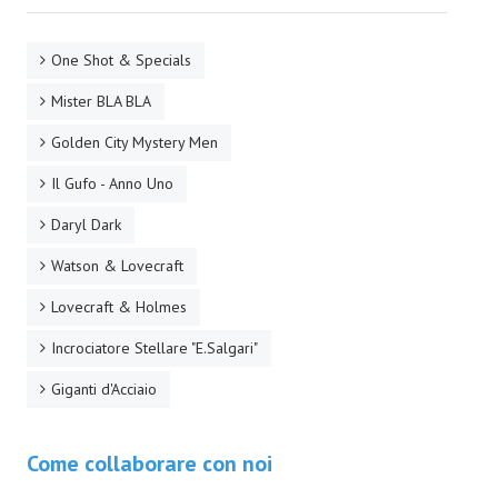
Necro
One Shot & Specials
Solaris*
Mister BLA BLA
Saggistica
Golden City Mystery Men
Edikolè
Il Gufo - Anno Uno
MetroCult
Daryl Dark
Narrativa
Watson & Lovecraft
FantaFiction
Lovecraft & Holmes
#KM0
Incrociatore Stellare "E.Salgari"
Giganti d'Acciaio
E-BOOK & WEBCOMICS
E-book
Come collaborare con noi
IrregularVerso