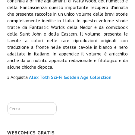
continua a offrire agli amanti di Wally Wood, del Fumetto e
Lettera 33
della Fantascienza questo importante recupero d'annata
che presenta raccolte in un unico volume delle brevi storie
mYthoS
completamente inedite in Italia. In questo volume storie
tratte da Fantastic Worlds della Nedor e da comicbook
Prisma
della Saint John e della Eastern. Il volume, presenta le
tavole a colori nelle rare riproduzioni originali con
PTP
traduzione a fronte nelle stesse tavole in bianco e nero
adattate in italiano. In appendice il volume è arricchito
yKronos
anche da un nutrito apparato redazionale e filologico e da
alcune chicche d'epoca.
American Milestone
» Acquista
Alex Toth Sci-Fi Golden Age Collection
Spaghetti Western
Fuori Collana
Riviste e Speciali
Cerca...
Be Side
Talkink
WEBCOMICS GRATIS