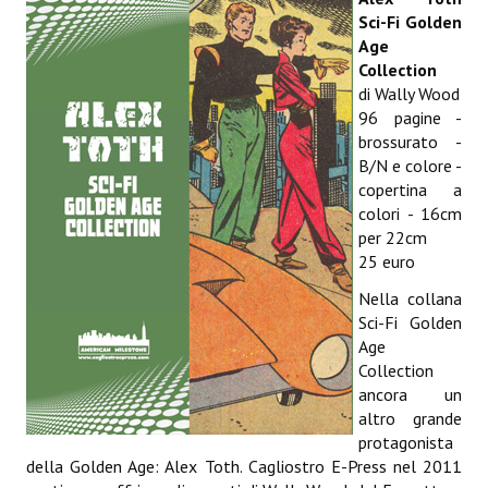
Spazio Cagliostro@Lucca 2015
Sci-Fi Golden
Age
Spazio Cagliostro@Lucca 2016
Collection
di Wally Wood
Spazio Cagliostro@Lucca 2017
96 pagine -
brossurato -
Casa Cagliostro@Lucca2018
B/N e colore -
#baseLUna@Lucca 2019
copertina a
colori - 16cm
PUBBLICAZIONI
per 22cm
25 euro
Fumetti
Nella collana
Sci-Fi Golden
Gli Albi di Occidente
Age
Collection
DownLoad
ancora un
altro grande
Bonsai
protagonista
della Golden Age: Alex Toth. Cagliostro E-Press nel 2011
I Classici del Fumetto Indipendente