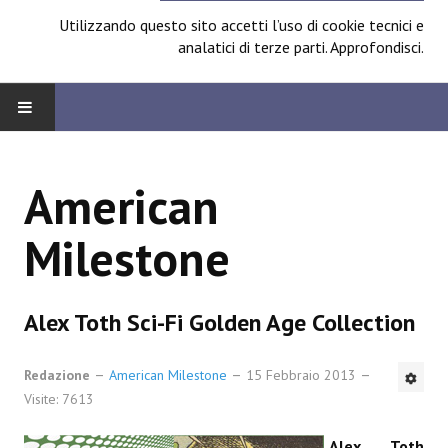
Utilizzando questo sito accetti l’uso di cookie tecnici e
analatici di terze parti.
Approfondisci
.
HOME
American
BOARD
Milestone
News
Focus
Alex Toth Sci-Fi Golden Age Collection
Contest
Redazione
Prossimamente
American Milestone
15 Febbraio 2013
Visite: 7613
Spazio Cagliostro@Lucca 2014
Alex Toth