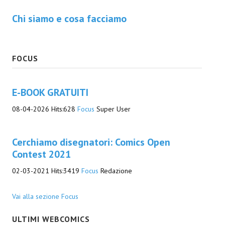
Chi siamo e cosa facciamo
Daryl Dark
Lovecraft & Holmes
FOCUS
Watson & Lovecraft
Sci-Fi
E-BOOK GRATUITI
Giganti d'Acciaio
08-04-2026
Hits:
628
Focus
Super User
I.S. "E.Salgari"
Cerchiamo disegnatori: Comics Open
TenCentsVerso
Contest 2021
Golden City Mystery Men
02-03-2021
Hits:
3419
Focus
Redazione
Joumon
Vai alla sezione Focus
Zeldamalincony
ULTIMI WEBCOMICS
Borley Rectory Club