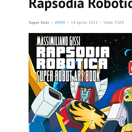
Rapsodia Roboti
Super User
#KM0
14 Aprile 2021
Visite: 3569