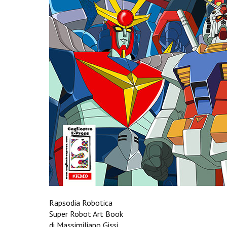
Rapsodia Robotica
Super Robot Art Book
di Massimiliano Gissi