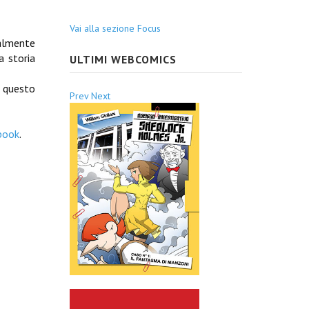
Vai alla sezione Focus
nalmente
a storia
ULTIMI WEBCOMICS
 questo
Prev
Next
book
.