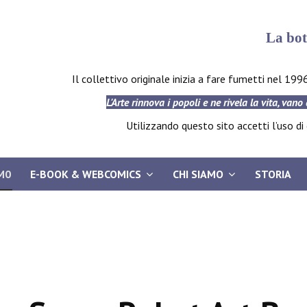
La bot
Il collettivo originale inizia a fare fumetti nel 199
L'Arte rinnova i popoli e ne rivela la vita, vano
Utilizzando questo sito accetti l’uso di c
M0
E-BOOK & WEBCOMICS
CHI SIAMO
STORIA