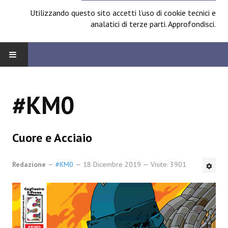
Utilizzando questo sito accetti l’uso di cookie tecnici e
analatici di terze parti.
Approfondisci
.
HOME
#KM0
BOARD
News
Cuore e Acciaio
Focus
Redazione
#KM0
18 Dicembre 2019
Visite: 3901
Contest
Prossimamente
Spazio Cagliostro@Lucca 2014