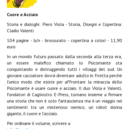
Lettera 33
Cuore e Acciaio
mYthoS
Storia e dialoghi: Piero Viola - Storia, Disegni e Copertina:
Prisma
Cladio Valenti
104 pagine - b/n - brossurato - copertina a colori - 11,90
PTP
euro
yKronos
In un mondo futuro passato dalla seconda alla terza era,
un essere malefico chiamato lo Psicomante sta
American Milestone
conquistando e distruggendo tutti i villaggi del sud. Un
giovane cacciatore dovrà diventare adulto in frretta perchè
Spaghetti Western
l'unico modo che esiste per affrontare la minaccia dello
Psicomante è usare cuore e acciaio. Il duo Viola e Valenti,
Fuori Collana
fondatori di Cagliostro E-Press, tornano insieme a firmare
Riviste e Speciali
una storia che non è solo fantascienza ma è un viaggio nei
sentimenti tra un misterioso nemico, un robot donna
Be Side
gigante, il cuore e l'acciaio.
Per ordinane il volume, scrivere a
Talkink