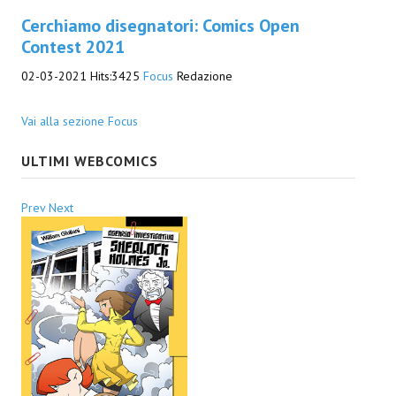
Cerchiamo disegnatori: Comics Open
EonVerso
Contest 2021
Eon
02-03-2021
Hits:
3425
Focus
Redazione
CHI SIAMO
Vai alla sezione Focus
Associazione
ULTIMI WEBCOMICS
Editore
Prev
Next
Collabora con noi
Privacy
STORIA