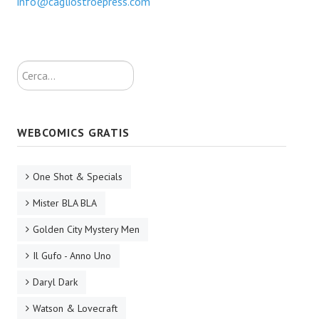
info@cagliostroepress.com
Necro
Solaris*
Cerca...
Saggistica
Edikolè
MetroCult
WEBCOMICS GRATIS
Narrativa
One Shot & Specials
FantaFiction
Mister BLA BLA
#KM0
Golden City Mystery Men
E-BOOK & WEBCOMICS
Il Gufo - Anno Uno
Daryl Dark
E-book
Watson & Lovecraft
IrregularVerso