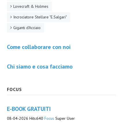
Lovecraft & Holmes
Daryl Dark
Incrociatore Stellare "E.Salgari"
Lovecraft & Holmes
Giganti d'Acciaio
Watson & Lovecraft
Come collaborare con noi
Sci-Fi
Giganti d'Acciaio
Chi siamo e cosa facciamo
I.S. "E.Salgari"
TenCentsVerso
FOCUS
Golden City Mystery Men
Joumon
E-BOOK GRATUITI
Zeldamalincony
08-04-2026
Hits:
640
Focus
Super User
Borley Rectory Club