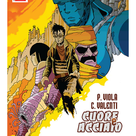
Spazio Cagliostro@Lucca 2015
Spazio Cagliostro@Lucca 2016
Spazio Cagliostro@Lucca 2017
Casa Cagliostro@Lucca2018
#baseLUna@Lucca 2019
PUBBLICAZIONI
Fumetti
Gli Albi di Occidente
DownLoad
Bonsai
I Classici del Fumetto Indipendente