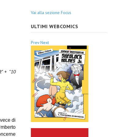
Vai alla sezione Focus
ULTIMI WEBCOMICS
Prev
Next
t" + "
10
nvece di
Umberto
oncerne