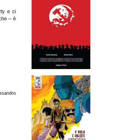
ty e ci
che – è
essandro