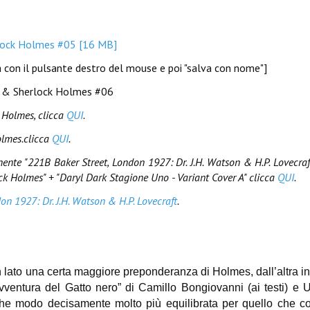
erlock Holmes #05 [16 MB]
na con il pulsante destro del mouse e poi "salva con nome"]
ft & Sherlock Holmes #06
k Holmes, clicca
QUI
.
olmes
.clicca
QUI
.
nente "221B Baker Street, London 1927: Dr. J.H. Watson & H.P. Lovecraf
ck Holmes" + "Daryl Dark Stagione Uno - Variant Cover A" clicca
QUI
.
on 1927: Dr. J.H. Watson & H.P. Lovecraft
.
n lato una certa maggiore preponderanza di Holmes, dall’altra i
avventura del Gatto nero” di Camillo Bongiovanni (ai testi) e 
lche modo decisamente molto più equilibrata per quello che c