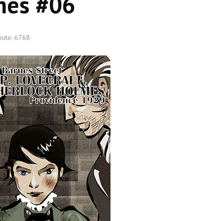
mes #06
isite: 6768