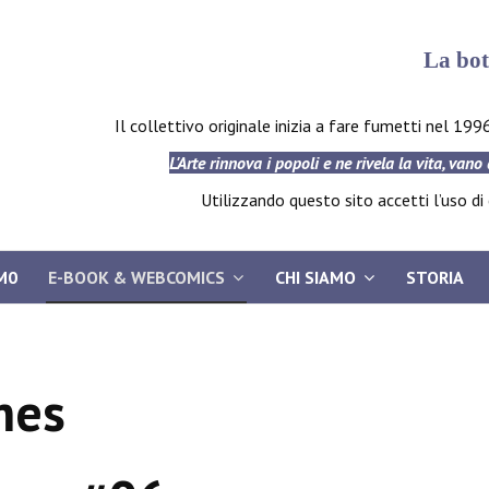
La bot
Il collettivo originale inizia a fare fumetti nel 199
L'Arte rinnova i popoli e ne rivela la vita, vano
Utilizzando questo sito accetti l’uso di c
M0
E-BOOK & WEBCOMICS
CHI SIAMO
STORIA
mes