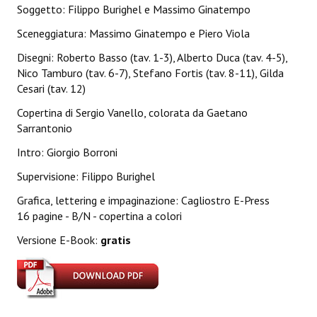
Soggetto: Filippo Burighel e Massimo Ginatempo
Lettera 33
Sceneggiatura: Massimo Ginatempo e Piero Viola
mYthoS
Disegni: Roberto Basso (tav. 1-3), Alberto Duca (tav. 4-5),
Nico Tamburo (tav. 6-7), Stefano Fortis (tav. 8-11), Gilda
Prisma
Cesari (tav. 12)
PTP
Copertina di Sergio Vanello, colorata da Gaetano
Sarrantonio
yKronos
Intro: Giorgio Borroni
American Milestone
Supervisione: Filippo Burighel
Spaghetti Western
Grafica, lettering e impaginazione: Cagliostro E-Press
16 pagine - B/N - copertina a colori
Fuori Collana
Versione E-Book:
gratis
Riviste e Speciali
Be Side
Talkink