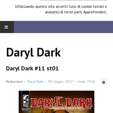
Utilizzando questo sito accetti l’uso di cookie tecnici e
analatici di terze parti.
Approfondisci
.
HOME
Daryl Dark
BOARD
News
Daryl Dark #11 st01
Focus
Redazione
Daryl Dark
03 Giugno 2017
Visite: 7556
Contest
Prossimamente
Spazio Cagliostro@Lucca 2014