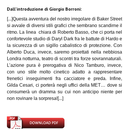
Necro
Dall'introduzione di Giorgio Borroni:
Solaris*
[...]
Questa avventura del nostro irregolare di Baker Street
si avvale di diversi stili grafici che sembrano scandirne il
Saggistica
ritmo. La linea chiara di Roberto Basso, che ci porta nel
confortevole studio di Daryl Dark fra le battute di Hardo e
Edikolè
la sicurezza di un sigillo cabalistico di protezione. Con
Alberto Duca, invece, saremo proiettati nella nebbiosa
MetroCult
Londra notturna, teatro di scontri tra forze sovrannaturali.
Narrativa
L’azione pura è prerogativa di Nico Tamburo, invece,
con uno stile molto cinetico adatto a rappresentare
FantaFiction
frenetici inseguimenti fra cacciatore e preda. Infine,
Gilda Cesari, ci porterà negli uffici della MET… dove si
#KM0
consumerà un dramma su cui non anticipo niente per
non rovinare la sorpresa![...]
E-BOOK & WEBCOMICS
E-book
IrregularVerso