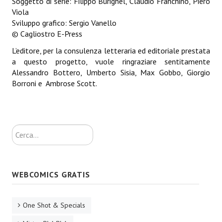
Soggetto di serie: Filippo Burighel, Claudio Franchino, Piero
Viola
EonVerso
Sviluppo grafico: Sergio Vanello
© Cagliostro E-Press
Eon
L’editore, per la consulenza letteraria ed editoriale prestata
CHI SIAMO
a questo progetto, vuole ringraziare sentitamente
Alessandro Bottero, Umberto Sisia, Max Gobbo, Giorgio
Borroni e Ambrose Scott.
Associazione
Editore
Collabora con noi
Cerca...
Privacy
STORIA
WEBCOMICS GRATIS
One Shot & Specials