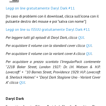
Leggi on line gratuitamente Daryl Dark #11
Daryl Dark
[In caso di problemi con il download, clicca sull'icona con il
Lovecraft & Holmes
pulsante destro del mouse e poi "salva con nome"]
Watson & Lovecraft
Leggi on line su ISSUU gratuitamente Daryl Dark #11
Per leggere tutti gli episodi di Daryl Dark, clicca
QUI
.
Sci-Fi
Per acquistare il volume con la standard cover clicca
QUI
.
Giganti d'Acciaio
Per acquistare il volume con la variant cover A clicca
QUI
.
I.S. "E.Salgari"
Per acquistare a prezzo scontato l'IrregularPack contenente
"221B Baker Street, London 1927: Dr. J.H. Watson & H.P.
TenCentsVerso
Lovecraft" + "
10 Barnes Street, Providence 1929: H.P. Lovecraft
Golden City Mystery Men
& Sherlock Holmes" + "Daryl Dark Stagione Uno - Variant Cover
A" clicca
QUI
.
Joumon
Zeldamalincony
Daryl Dark
Borley Rectory Club