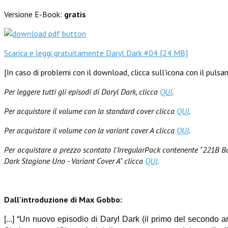
Versione E-Book:
gratis
Scarica e leggi gratuitamente Daryl Dark #04 [24 MB]
[In caso di problemi con il download, clicca sull'icona con il pul
Per leggere tutti gli episodi di Daryl Dark, clicca
QUI
.
Per acquistare il volume con la standard cover clicca
QUI
.
Per acquistare il volume con la variant cover A clicca
QUI
.
Per acquistare a prezzo scontato l'IrregularPack contenente "221B Ba
Dark Stagione Uno - Variant Cover A" clicca
QUI
.
Dall'introduzione di Max Gobbo:
[...] “Un nuovo episodio di Daryl Dark (il primo del secondo ar