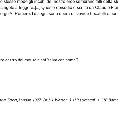
o stesso modo gli incubi del nostro eroe sembrano fatti della ste
.
ccingete a leggere.
[...] Questo episodio è scritto da Claudio Fr
rge A. Romero. I disegni sono opera di Davide Locatelli e pongono
sante destro del mouse e poi "salva con nome"]
ker Street, London 1927: Dr. J.H. Watson & H.P. Lovecraft" + "
10 Barne