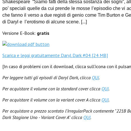
Shakespeare “Siamo fatti della stessa sostanza dei sogni”, all
po’ speciali quelle da cui prende le mosse l’episodio che vi a
che fanno il verso a due registi di genio come Tim Burton e Geo
di Daryl e l’erotismo di alcune scene.
[...]
Versione E-Book:
gratis
Scarica e leggi gratuitamente Daryl Dark #04 [24 MB]
[In caso di problemi con il download, clicca sull'icona con il pul
Per leggere tutti gli episodi di Daryl Dark, clicca
QUI
.
Per acquistare il volume con la standard cover clicca
QUI
.
Per acquistare il volume con la variant cover A clicca
QUI
.
Per acquistare a prezzo scontato l'IrregularPack contenente "221B Ba
Dark Stagione Uno - Variant Cover A" clicca
QUI
.