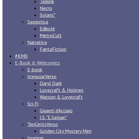
Talkink
Necro
Solaris*
Saggistica
Edikolè
MetroCult
Narrativa
FantaFiction
#KM0
E-Book & Webcomics
E-book
IrregularVerso
Daryl Dark
Lovecraft & Holmes
Watson & Lovecraft
Sci-Fi
Giganti d'Acciaio
I.S. "E.Salgari"
TenCentsVerso
Golden City Mystery Men
Joumon