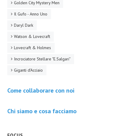
Golden City Mystery Men
EonVerso
Il Gufo - Anno Uno
Eon
Daryl Dark
CHI SIAMO
Watson & Lovecraft
Lovecraft & Holmes
Associazione
Incrociatore Stellare "E.Salgari"
Editore
Giganti d'Acciaio
Collabora con noi
Privacy
Come collaborare con noi
STORIA
Chi siamo e cosa facciamo
FOCUS