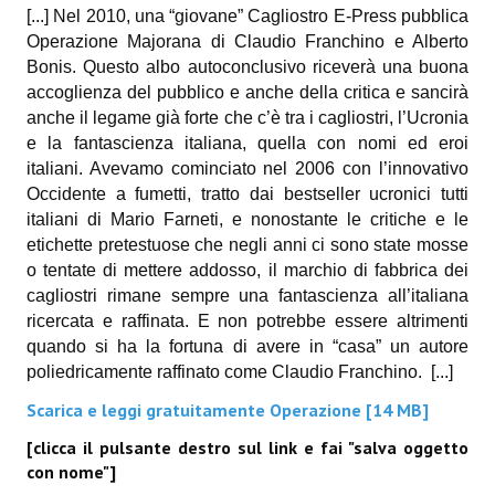
[...] Nel 2010, una “giovane” Cagliostro E-Press pubblica
Necro
Operazione Majorana di Claudio Franchino e Alberto
Bonis. Questo albo autoconclusivo riceverà una buona
Solaris*
accoglienza del pubblico e anche della critica e sancirà
Saggistica
anche il legame già forte che c’è tra i cagliostri, l’Ucronia
e la fantascienza italiana, quella con nomi ed eroi
Edikolè
italiani. Avevamo cominciato nel 2006 con l’innovativo
Occidente a fumetti, tratto dai bestseller ucronici tutti
MetroCult
italiani di Mario Farneti, e nonostante le critiche e le
etichette pretestuose che negli anni ci sono state mosse
Narrativa
o tentate di mettere addosso, il marchio di fabbrica dei
FantaFiction
cagliostri rimane sempre una fantascienza all’italiana
ricercata e raffinata. E non potrebbe essere altrimenti
#KM0
quando si ha la fortuna di avere in “casa” un autore
poliedricamente raffinato come Claudio Franchino.
[...]
E-BOOK & WEBCOMICS
Scarica e leggi gratuitamente Operazione [14 MB]
[clicca il pulsante destro sul link e fai "salva oggetto
E-book
con nome"]
IrregularVerso