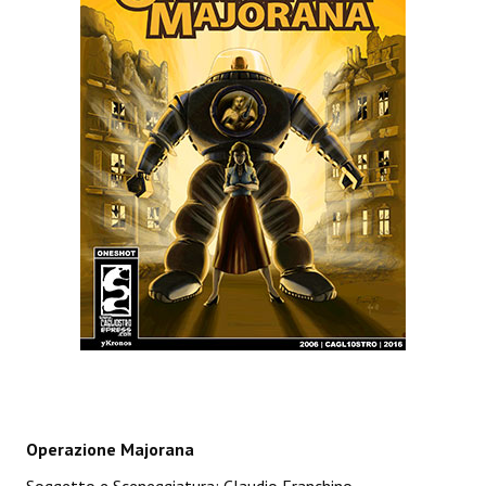
Spazio Cagliostro@Lucca 2015
Spazio Cagliostro@Lucca 2016
Spazio Cagliostro@Lucca 2017
Casa Cagliostro@Lucca2018
#baseLUna@Lucca 2019
PUBBLICAZIONI
Fumetti
Gli Albi di Occidente
DownLoad
Bonsai
Operazione Majorana
I Classici del Fumetto Indipendente