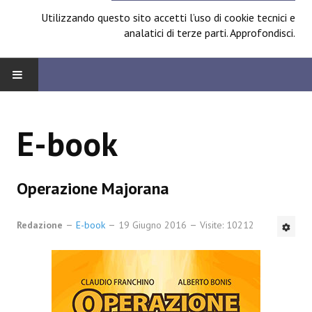
Utilizzando questo sito accetti l’uso di cookie tecnici e
analatici di terze parti.
Approfondisci
.
HOME
E-book
BOARD
News
Operazione Majorana
Focus
Redazione
E-book
19 Giugno 2016
Visite: 10212
Contest
Prossimamente
Spazio Cagliostro@Lucca 2014