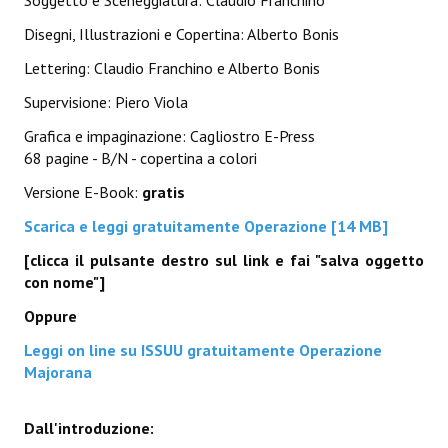
Soggetto e Sceneggiatura: Claudio Franchino
Lettera 33
Disegni, Illustrazioni e Copertina: Alberto Bonis
mYthoS
Lettering: Claudio Franchino e Alberto Bonis
Supervisione: Piero Viola
Prisma
Grafica e impaginazione: Cagliostro E-Press
PTP
68 pagine - B/N - copertina a colori
yKronos
Versione E-Book:
gratis
Scarica e leggi gratuitamente Operazione [14 MB]
American Milestone
[clicca il pulsante destro sul link e fai "salva oggetto
Spaghetti Western
con nome"]
Fuori Collana
Oppure
Riviste e Speciali
Leggi on line su ISSUU gratuitamente Operazione
Majorana
Be Side
Dall'introduzione:
Talkink