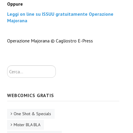
Oppure
Daryl Dark
Leggi on line su ISSUU gratuitamente Operazione
Majorana
Lovecraft & Holmes
Watson & Lovecraft
Operazione Majorana © Cagliostro E-Press
Sci-Fi
Giganti d'Acciaio
Cerca...
I.S. "E.Salgari"
TenCentsVerso
WEBCOMICS GRATIS
Golden City Mystery Men
Joumon
One Shot & Specials
Zeldamalincony
Mister BLA BLA
Borley Rectory Club